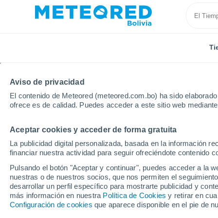
Ti
Aviso de privacidad
El contenido de Meteored (meteored.com.bo) ha sido elaborado p
ofrece es de calidad. Puedes acceder a este sitio web mediante
Aceptar cookies y acceder de forma gratuita
Inicio
Departamento de La Paz
Rurrenabaque
La publicidad digital personalizada, basada en la información r
financiar nuestra actividad para seguir ofreciéndote contenido c
Tiempo en Rurrenabaq
Pulsando el botón "Aceptar y continuar", puedes acceder a la w
nuestras o de nuestros socios, que nos permiten el seguimiento
23:32
Jueves
desarrollar un perfil específico para mostrarte publicidad y co
más información en nuestra
Política de Cookies
y retirar en cu
Configuración de cookies
que aparece disponible en el pie de n
Cielo despejado