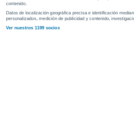
contenido.
13
-
32
km/h
18
-
44
km/h
15
18
-
43
km/h
Datos de localización geográfica precisa e identificación mediant
personalizados, medición de publicidad y contenido, investigació
Tiempo en Rurrenabaque hoy
, 6 de a
Ver nuestros 1199 socios
Tiempo en Rurrenabaque hoy
Hoy en Rurrenabaque, soleado
esta mañana
, con t
y claros y con temperaturas en torno a los
29°C
.
Dura
24°C
.
Vientos del Norte a lo largo del día, con una v
Soleado
28°
17:00
Sensación T.
29
Soleado
26°
18:00
Sensación T.
27
Cielo despeja
25°
19:00
Sensación T.
26
Cielo despeja
24°
20:00
Sensación T.
25