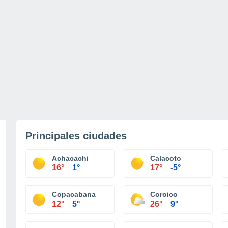
Principales ciudades
Achacachi
Calacoto
16°
1°
17°
-5°
Copacabana
Coroico
12°
5°
26°
9°