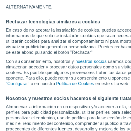
23°
ALTERNATIVAMENTE,
Rechazar tecnologías similares a cookies
Menguant
En caso de no aceptar la instalación de cookies, puedes accede
Iluminada
Sensación de 22°
informamos de que solo se instalarán cookies que sean necesari
utilizarán cookies para analizar el comportamiento ni para most
visualizar publicidad general no personalizada. Puedes rechazar
de este abono pulsando el botón "Rechazar".
Tiempo 1 - 7 días
Mapa de temperatura
Satélites
Con su consentimiento, nosotros y
nuestros socios
usamos cooki
almacenar, acceder y procesar datos personales como su visita e
cookies. Es posible que algunos proveedores traten tus datos pe
oponerte. Para ello, puede retirar su consentimiento u oponerse
Mañana
Sábado
D
Hoy
"Configurar"
o en nuestra
Política de Cookies
en este sitio web.
7 Ago
8 Ago
6 Ago
Nosotros y nuestros socios hacemos el siguiente trata
Almacenar la información en un dispositivo y/o acceder a ella, 
70%
30%
perfiles para publicidad personalizada, utilizar perfiles para sele
1.5 mm
0.1 mm
personalizar el contenido, uso de perfiles para la selección de c
30°
/
20°
31°
/
21°
31°
/
20°
medir el rendimiento del contenido, comprender al público a tra
procedentes de diferentes fuentes, desarrollo y mejora de los se