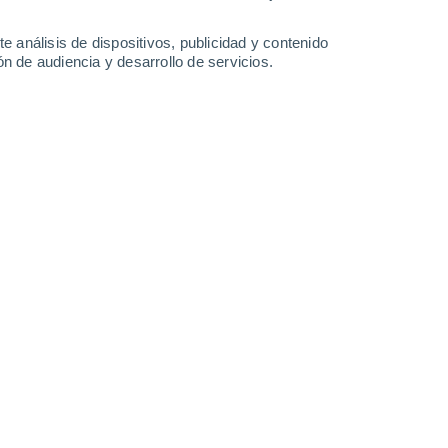
-
41
km/h
17
-
49
km/h
11
-
25
km/h
4
-
22
km/h
e análisis de dispositivos, publicidad y contenido
n de audiencia y desarrollo de servicios.
gosto
emperaturas alrededor de
25°C
.
Por la tarde
, tendremos nubes
nte la noche
, habrá soleado con temperaturas cercanas a los
elocidad media de
18 km/h
.
Norte
1 Bajo
°
14
-
40 km/h
FPS:
no
Norte
0 Bajo
°
13
-
33 km/h
FPS:
no
do
Norte
0 Bajo
°
13
-
30 km/h
FPS:
no
do
Norte
0 Bajo
°
12
-
29 km/h
FPS:
no