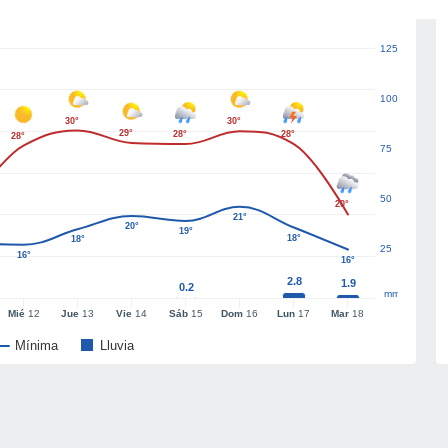
125
100
30°
30°
29°
28°
28°
28°
75
50
20°
21°
20°
19°
18°
18°
25
16°
16°
2.8
1.9
0.2
mm
Mié
12
Jue
13
Vie
14
Sáb
15
Dom
16
Lun
17
Mar
18
Mínima
Lluvia