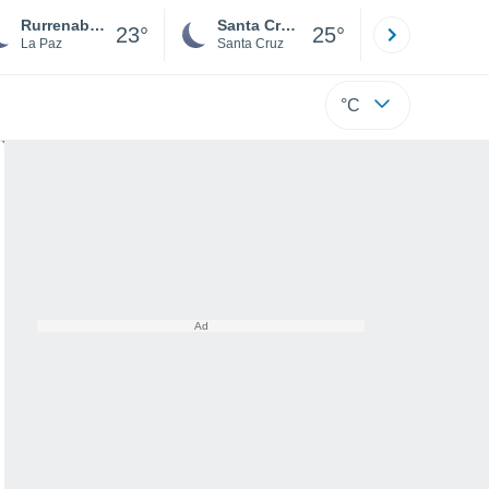
Rurrenabaque
Santa Cruz de la Sierra
La Paz
23°
25°
La Paz
Santa Cruz
La Paz
°C