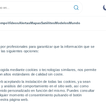
empo
Vídeos
Alertas
Mapas
Satélites
Modelos
Mundo
or profesionales para garantizar que la información que se
 las siguientes opciones:
ecogida mediante cookies o tecnologías similares, nos permite
on altos estándares de calidad sin coste.
ue
eb aceptando la instalación de todas las cookies, ya sean
 y análisis del comportamiento en el sitio web, así como
...
ntenido personalizado en función del mismo. Puedes consultar
alquier momento el consentimiento pulsando el botón
Por hora
uestra página web.
Cielos despejados en las
próximas horas