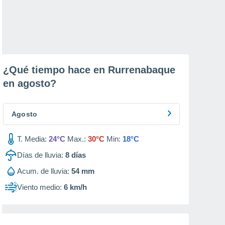
¿Qué tiempo hace en Rurrenabaque
en
agosto
?
Agosto
T. Media:
24°C
Max.:
30°C
Min:
18°C
Días de lluvia:
8
días
Acum. de lluvia:
54 mm
Viento medio:
6 km/h