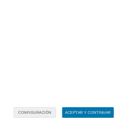
Calendario lunar
Lun
Mar
Mié
Jue
Vie
Sáb
Dom
6
7
8
9
10
11
12
13
14
15
16
17
18
19
CONFIGURACIÓN
ACEPTAR Y CONTINUAR