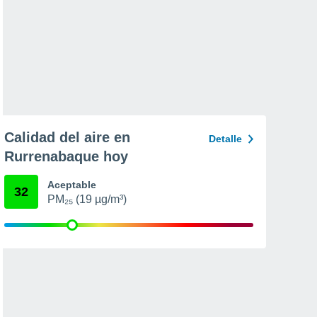
Calidad del aire en
Detalle
Rurrenabaque hoy
Aceptable
32
PM₂₅ (19 µg/m³)