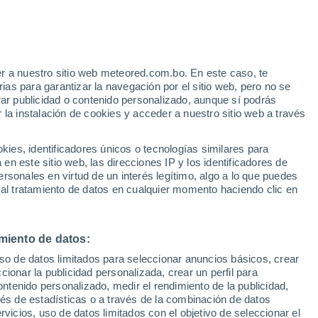
e
r a nuestro sitio web meteored.com.bo. En este caso, te
:
44%
as para garantizar la navegación por el sitio web, pero no se
rar publicidad o contenido personalizado, aunque sí podrás
 la instalación de cookies y acceder a nuestro sitio web a través
Modelos
es, identificadores únicos o tecnologías similares para
n este sitio web, las direcciones IP y los identificadores de
rsonales en virtud de un interés legítimo, algo a lo que puedes
 al tratamiento de datos en cualquier momento haciendo clic en
omingo
Lunes
Martes
Miércoles
9 Ago
10 Ago
11 Ago
12 Ago
miento de datos:
uso de datos limitados para seleccionar anuncios básicos, crear
70%
90%
ccionar la publicidad personalizada, crear un perfil para
1.4 mm
17 mm
ontenido personalizado, medir el rendimiento de la publicidad,
30°
/
21°
30°
/
19°
23°
/
17°
28°
/
16°
vés de estadísticas o a través de la combinación de datos
rvicios, uso de datos limitados con el objetivo de seleccionar el