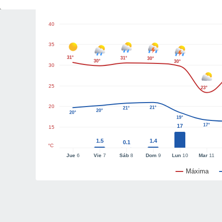
Gráficas del tiempo
40
35
31°
31°
30°
30°
30°
30
25
23°
20
21°
21°
20°
20°
19°
17°
17
15
1.5
1.4
0.1
°C
Jue
6
Vie
7
Sáb
8
Dom
9
Lun
10
Mar
11
Máxima