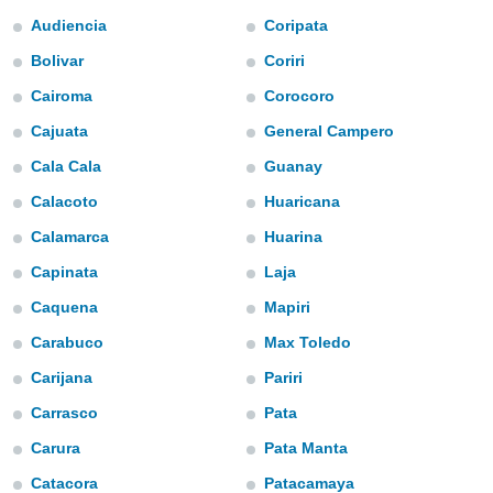
mación
Audiencia
Coripata
ediante
ecnologías
Bolivar
Coriri
nos permite
estra
Cairoma
Corocoro
ara seguir
Cajuata
General Campero
e contenido
ACEPTAR
stándares
Y
Cala Cala
Guanay
sin coste.
CONTINUAR
Calacoto
Huaricana
 botón
continuar",
Calamarca
Huarina
CONFIGURACIÓN
der a la
ndo la
Capinata
Laja
 de todas
Caquena
Mapiri
, ya sean
de nuestros
Carabuco
Max Toledo
 nos
Carijana
Pariri
 y análisis
Carrasco
Pata
tamiento en
b, así como
Carura
Pata Manta
un perfil
para
Catacora
Patacamaya