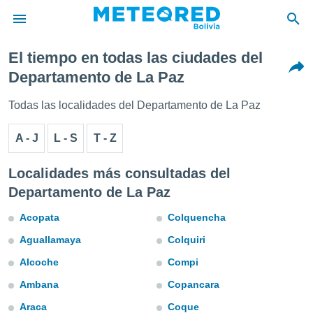
El tiempo en todas las ciudades del
privacidad
Departamento de La Paz
o de
Todas las localidades del Departamento de La Paz
com.bo) ha
ado por
A - J
L - S
T - Z
es para
ue la
 que se
Localidades más consultadas del
e calidad.
Departamento de La Paz
eder a este
ediante las
Acopata
Colquencha
opciones:
Aguallamaya
Colquiri
ookies y
e forma
Alcoche
Compi
Ambana
Copancara
d digital
ada, basada
Araca
Coque