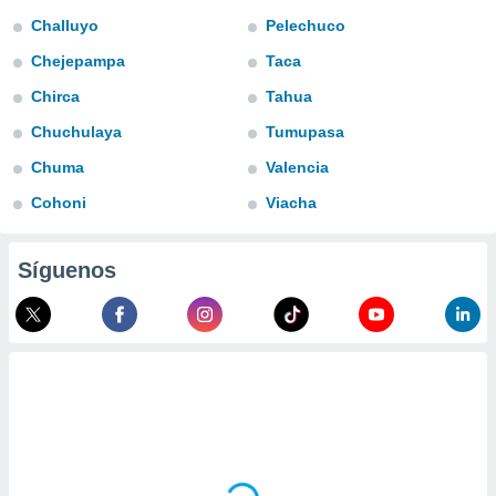
ublicidad y
Challuyo
Pelechuco
do en
Chejepampa
Taca
 mismo.
sultar más
Chirca
Tahua
 en nuestra
Chuchulaya
Tumupasa
 Cookies
y
ualquier
Chuma
Valencia
ento
Cohoni
Viacha
 botón
ación de
kies
Síguenos
 disponible
e nuestra
.
IVAMENTE,
as
 a cookies
 no aceptar