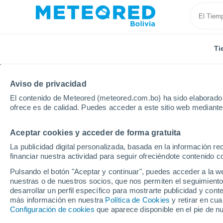
Ti
Inicio
Política General de Privacidad de Meteored
Aviso de privacidad
El contenido de Meteored (meteored.com.bo) ha sido elaborado p
Política General de Pr
ofrece es de calidad. Puedes acceder a este sitio web mediante
Aceptar cookies y acceder de forma gratuita
ALPRED S.L., en adelante "empresa" o "Meteore
del Sitio/App web y otros interesados habiendo
La publicidad digital personalizada, basada en la información r
financiar nuestra actividad para seguir ofreciéndote contenido c
Formularios web y Dashboard (incluyendo Mete
Pulsando el botón "Aceptar y continuar", puedes acceder a la w
nuestras o de nuestros socios, que nos permiten el seguimiento
Correo electrónico.
desarrollar un perfil específico para mostrarte publicidad y co
más información en nuestra
Política de Cookies
y retirar en cu
Configuración de cookies
que aparece disponible en el pie de n
Contacto telefónico.