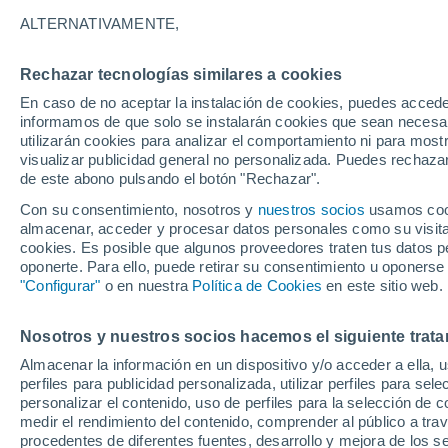
Aplicaciones Software (Apps)
ALTERNATIVAMENTE,
Otros servicios y/o Sitio/Apps webs corporativos
Rechazar tecnologías similares a cookies
En caso de no aceptar la instalación de cookies, puedes accede
El tratamiento de los datos recabados a través 
informamos de que solo se instalarán cookies que sean necesari
en el Reglamento Europeo 2016/679 General d
utilizarán cookies para analizar el comportamiento ni para most
3/2018 de Protección de Datos Personales y ga
visualizar publicidad general no personalizada. Puedes rechazar
vigente al respecto.
de este abono pulsando el botón "Rechazar".
Con su consentimiento, nosotros y
nuestros socios
usamos cooki
A efectos de presentar la política de privacida
almacenar, acceder y procesar datos personales como su visita e
epígrafes:
cookies. Es posible que algunos proveedores traten tus datos pe
oponerte. Para ello, puede retirar su consentimiento u oponerse
"Configurar"
o en nuestra
Política de Cookies
en este sitio web.
1. ¿Quién es el Responsable de Tratamie
Nosotros y nuestros socios hacemos el siguiente trata
Almacenar la información en un dispositivo y/o acceder a ella, 
Identidad
ALPRED S.L.
perfiles para publicidad personalizada, utilizar perfiles para sele
NIF/CIF
B73088700
personalizar el contenido, uso de perfiles para la selección de c
medir el rendimiento del contenido, comprender al público a tra
Dirección
C/MAYOR 46, 30893 ALMENDRICOS (
procedentes de diferentes fuentes, desarrollo y mejora de los se