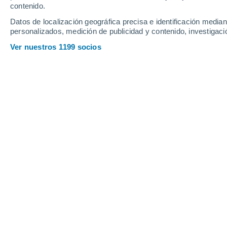
contenido.
Teléfono
968485304
Datos de localización geográfica precisa e identificación mediant
Email
info@meteored.com
personalizados, medición de publicidad y contenido, investigació
Ver nuestros 1199 socios
2. ¿Con qué finalidad tratamos sus datos
Principalmente para la normal gestión de los se
corresponderá en función del tipo de relación c
colaborador, proveedor):
Administración interna
Gestión económica, financiera y contable
Gestión de recursos humanos
Gestión de los servicios
Gestión y promoción comercial incluidas las acci
comunicaciones informativas y newsletter