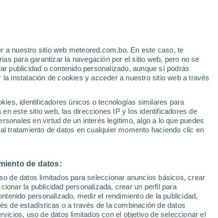
 que enlazan a la presente política.
r a nuestro sitio web meteored.com.bo. En este caso, te
de dichas fuentes se realizará según lo dispuesto
as para garantizar la navegación por el sitio web, pero no se
e Protección de Datos, Ley Orgánica Española
rar publicidad o contenido personalizado, aunque sí podrás
rantía de derechos digitales y demás normativa
 la instalación de cookies y acceder a nuestro sitio web a través
es, identificadores únicos o tecnologías similares para
d de la empresa se exponen los siguientes
n este sitio web, las direcciones IP y los identificadores de
rsonales en virtud de un interés legítimo, algo a lo que puedes
 al tratamiento de datos en cualquier momento haciendo clic en
nto de sus datos?
miento de datos:
uso de datos limitados para seleccionar anuncios básicos, crear
ccionar la publicidad personalizada, crear un perfil para
ontenido personalizado, medir el rendimiento de la publicidad,
vés de estadísticas o a través de la combinación de datos
MURCIA) ESPAÑA
rvicios, uso de datos limitados con el objetivo de seleccionar el