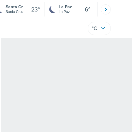
Santa Cruz de la Sierra
La Paz
Villa Tuna
23°
6°
Santa Cruz
La Paz
Cochabamb
°C