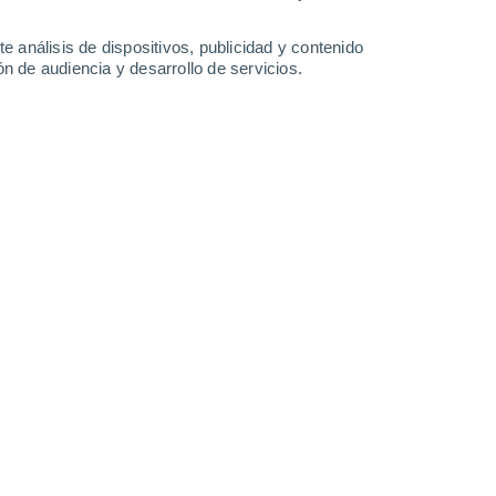
e análisis de dispositivos, publicidad y contenido
n de audiencia y desarrollo de servicios.
 personales?
rvicios y actividad de la empresa. Estos fines se
on la empresa (usuario, cliente, empleado, socio,
ones de atención y soporte al cliente y las