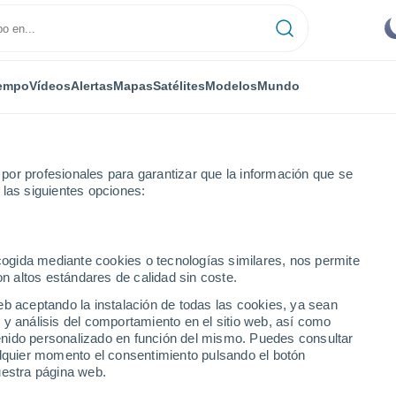
empo
Vídeos
Alertas
Mapas
Satélites
Modelos
Mundo
or profesionales para garantizar que la información que se
ivacidad de Meteored
 las siguientes opciones:
d", puede recoger y tratar datos de los usuarios
 sido obtenidos por diferentes medios como:
ecogida mediante cookies o tecnologías similares, nos permite
on altos estándares de calidad sin coste.
ored Business y paneles comunitarios).
eb aceptando la instalación de todas las cookies, ya sean
 y análisis del comportamiento en el sitio web, así como
ntenido personalizado en función del mismo. Puedes consultar
alquier momento el consentimiento pulsando el botón
uestra página web.