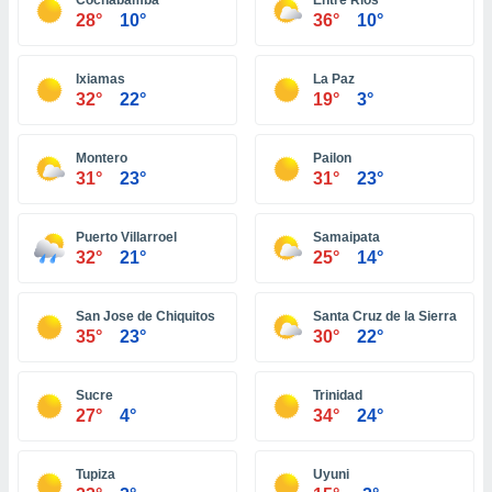
Cochabamba
Entre Rios
ón de
28°
10°
36°
10°
uedes
uestro sitio
ed.com.bo.
Ixiamas
La Paz
o, te
32°
22°
19°
3°
 de que
talarán
e sean
Montero
Pailon
para
31°
23°
31°
23°
a
por el sitio
o se
Puerto Villarroel
Samaipata
cookies para
32°
21°
25°
14°
nto ni para
San Jose de Chiquitos
Santa Cruz de la Sierra
licidad o
35°
23°
30°
22°
ado, aunque
sualizar
Sucre
Trinidad
general no
27°
4°
34°
24°
ada. Puedes
 instalación
y acceder a
Tupiza
Uyuni
io web a