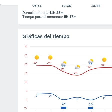
Primera luz
Mediodía
Última luz
06:31
12:38
18:44
Duración del día
11h 28m
Tiempo para el amanecer
5h 17m
Gráficas del tiempo
30
25
19°
19°
20
18°
17°
16°
14°
15
10
5
4°
3°
2°
2°
0
0.4
0.3
°C