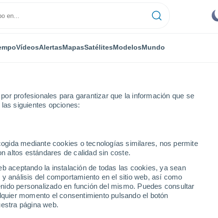
empo
Vídeos
Alertas
Mapas
Satélites
Modelos
Mundo
or profesionales para garantizar que la información que se
 las siguientes opciones:
ecogida mediante cookies o tecnologías similares, nos permite
on altos estándares de calidad sin coste.
eb aceptando la instalación de todas las cookies, ya sean
 y análisis del comportamiento en el sitio web, así como
...
ntenido personalizado en función del mismo. Puedes consultar
alquier momento el consentimiento pulsando el botón
Por hora
uestra página web.
Cielos despejados en las
próximas horas