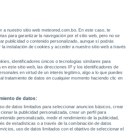
e
r a nuestro sitio web meteored.com.bo. En este caso, te
:
22%
as para garantizar la navegación por el sitio web, pero no se
rar publicidad o contenido personalizado, aunque sí podrás
 la instalación de cookies y acceder a nuestro sitio web a través
Modelos
es, identificadores únicos o tecnologías similares para
n este sitio web, las direcciones IP y los identificadores de
rsonales en virtud de un interés legítimo, algo a lo que puedes
 al tratamiento de datos en cualquier momento haciendo clic en
Martes
Miércoles
Jueves
Viernes
11 Ago
12 Ago
13 Ago
14 Ago
miento de datos:
uso de datos limitados para seleccionar anuncios básicos, crear
60%
ccionar la publicidad personalizada, crear un perfil para
0.3 mm
ontenido personalizado, medir el rendimiento de la publicidad,
14°
/
2°
17°
/
0°
18°
/
2°
18°
/
3°
vés de estadísticas o a través de la combinación de datos
rvicios, uso de datos limitados con el objetivo de seleccionar el