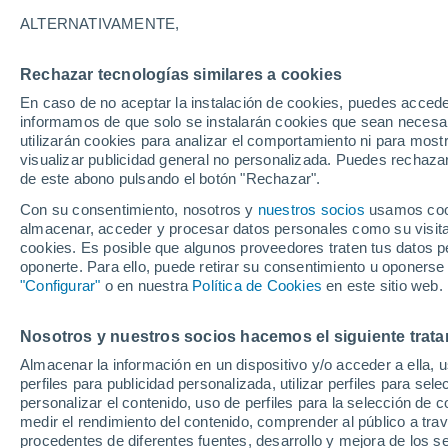
5°
ALTERNATIVAMENTE,
Rechazar tecnologías similares a cookies
Menguant
En caso de no aceptar la instalación de cookies, puedes accede
Iluminada
Sensación de 5°
informamos de que solo se instalarán cookies que sean necesari
utilizarán cookies para analizar el comportamiento ni para most
visualizar publicidad general no personalizada. Puedes rechazar
de este abono pulsando el botón "Rechazar".
Tiempo 1 - 7 días
Mapa de temperatura
Satélites
Con su consentimiento, nosotros y
nuestros socios
usamos cooki
almacenar, acceder y procesar datos personales como su visita e
cookies. Es posible que algunos proveedores traten tus datos pe
oponerte. Para ello, puede retirar su consentimiento u oponerse
Mañana
Lunes
Hoy
"Configurar"
o en nuestra
Política de Cookies
en este sitio web.
9 Ago
10 Ago
8 Ago
Nosotros y nuestros socios hacemos el siguiente trata
Almacenar la información en un dispositivo y/o acceder a ella, 
60%
perfiles para publicidad personalizada, utilizar perfiles para sele
0.4 mm
personalizar el contenido, uso de perfiles para la selección de c
19°
/
4°
16°
/
0°
19°
/
3°
medir el rendimiento del contenido, comprender al público a tra
procedentes de diferentes fuentes, desarrollo y mejora de los se