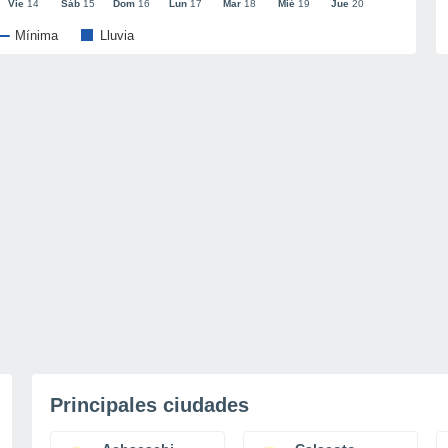
Vie
14
Sáb
15
Dom
16
Lun
17
Mar
18
Mié
19
Jue
20
Mínima
Lluvia
Principales ciudades