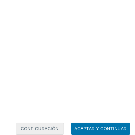
Calendario lunar
Lun
Mar
Mié
Jue
Vie
Sáb
Dom
8
9
10
11
12
13
14
15
16
CONFIGURACIÓN
ACEPTAR Y CONTINUAR
17
18
19
20
21