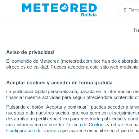
Ti
Aviso de privacidad
El contenido de Meteored (meteored.com.bo) ha sido elaborado p
ofrece es de calidad. Puedes acceder a este sitio web mediante
Aceptar cookies y acceder de forma gratuita
Inicio
Departamento de La Paz
La Paz
La publicidad digital personalizada, basada en la información r
financiar nuestra actividad para seguir ofreciéndote contenido c
Tiempo en La Paz
Pulsando el botón "Aceptar y continuar", puedes acceder a la w
nuestras o de nuestros socios, que nos permiten el seguimiento
01:14
Sábado
desarrollar un perfil específico para mostrarte publicidad y co
más información en nuestra
Política de Cookies
y retirar en cu
Configuración de cookies
que aparece disponible en el pie de n
Cielo despejado