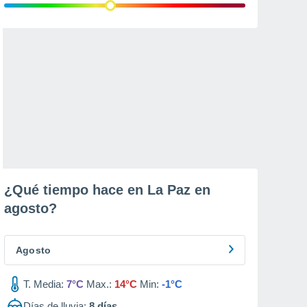
¿Qué tiempo hace en La Paz en
agosto
?
Agosto
T. Media:
7°C
Max.:
14°C
Min:
-1°C
Días de lluvia:
8
días