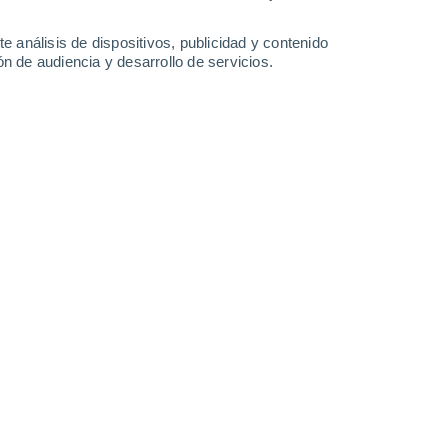
-
55
km/h
22
-
63
km/h
16
-
54
km/h
9
-
41
km/h
e análisis de dispositivos, publicidad y contenido
n de audiencia y desarrollo de servicios.
l día
. Esta mañana las temperaturas estarán alrededor de los
noche
, las temperaturas estarán cercanas a los
9°C
.
Vientos del
15 km/h
.
Norte
0 Bajo
4
-
10 km/h
FPS:
no
Norte
0 Bajo
6
-
15 km/h
FPS:
no
Noroeste
0 Bajo
8
-
20 km/h
FPS:
no
Noroeste
0 Bajo
8
-
21 km/h
FPS:
no