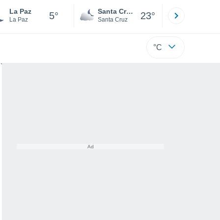
La Paz
Santa Cruz de la Sierra
Villa Tuna
5°
23°
La Paz
Santa Cruz
Cochabamb
°C