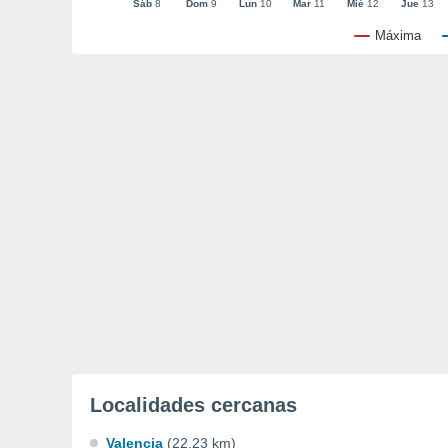
Sáb
8
Dom
9
Lun
10
Mar
11
Mié
12
Jue
13
Máxima
Localidades cercanas
Valencia
(22.23 km)