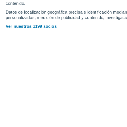
contenido.
18
-
52
km/h
15
-
44
km/h
19
15
-
45
km/h
Datos de localización geográfica precisa e identificación mediant
personalizados, medición de publicidad y contenido, investigació
Tiempo en La Paz hoy
, 8 de agosto
Ver nuestros 1199 socios
Tiempo en La Paz hoy
Hoy en La Paz tendremos soleado
la mayor parte de
11°C
y por la tarde en torno a los
18°C
.
Durante la 
Oeste a lo largo del día, con una velocidad media de
Cielo despejado
5°
01:00
Sensación T.
5°
Cielo despejado
6°
02:00
Sensación T.
4°
Cielo despejado
5°
03:00
Sensación T.
4°
Cielo despejado
4°
05:00
Sensación T.
3°