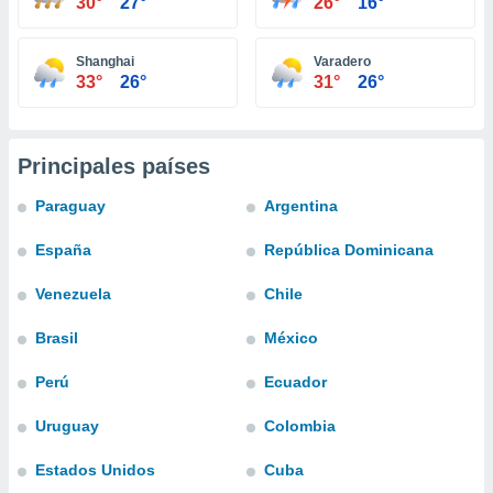
30°
27°
26°
16°
ste abono
 botón
.
Shanghai
Varadero
33°
26°
31°
26°
nto,
cios
Principales países
kies,
ores únicos
Paraguay
Argentina
as similares
nar,
España
República Dominicana
rocesar
onales como
Venezuela
Chile
 este sitio
recciones IP
Brasil
México
ficadores de
 posible
Perú
Ecuador
s
 traten tus
nales en
Uruguay
Colombia
 interés
go a lo que
Estados Unidos
Cuba
nerte. Para