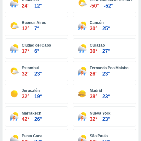
Asunción
Base Amundsen-Scott del Po
ón de
24°
12°
-50°
-52°
uedes
uestro sitio
ed.com.bo.
Buenos Aires
Cancún
o, te
12°
7°
30°
25°
 de que
talarán
e sean
Ciudad del Cabo
Curazao
para
17°
6°
30°
27°
a
por el sitio
o se
Estambul
Fernando Poo Malabo
cookies para
32°
23°
26°
23°
nto ni para
Jerusalén
Madrid
licidad o
32°
19°
38°
23°
ado, aunque
sualizar
Marrakech
Nueva York
general no
42°
26°
32°
23°
ada. Puedes
 instalación
y acceder a
Punta Cana
São Paulo
io web a