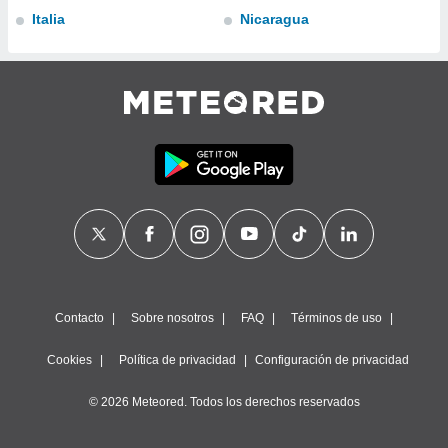
retirar su
Italia
Nicaragua
ento u
 de datos
er momento
ic en
o en
 Cookies
en
eb.
y
socios
el
to de
Contacto
Sobre nosotros
FAQ
Términos de uso
la
Cookies
Política de privacidad
Configuración de privacidad
 en un
 y/o acceder
© 2026 Meteored. Todos los derechos reservados
 de datos
ara
 anuncios