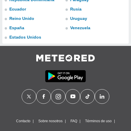
ublicidad y
Ecuador
Rusia
do en
Reino Unido
Uruguay
 mismo.
sultar más
España
Venezuela
 en nuestra
 Cookies
y
Estados Unidos
ualquier
ento
 botón
ación de
kies
 disponible
e nuestra
.
IVAMENTE,
as
 a cookies
Contacto
Sobre nosotros
FAQ
Términos de uso
 no aceptar