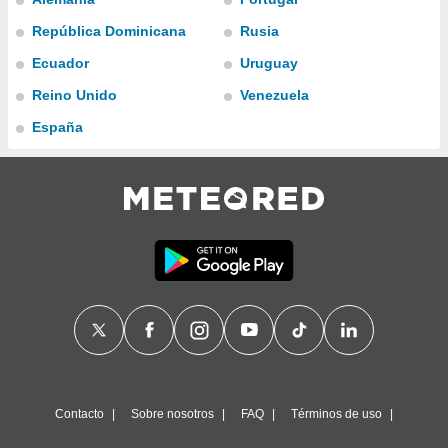
ublicidad y
República Dominicana
Rusia
do en
Ecuador
Uruguay
 mismo.
sultar más
Reino Unido
Venezuela
 en nuestra
 Cookies
y
España
ualquier
ento
 botón
ación de
kies
 disponible
e nuestra
.
IVAMENTE,
as
 a cookies
Contacto
Sobre nosotros
FAQ
Términos de uso
 no aceptar