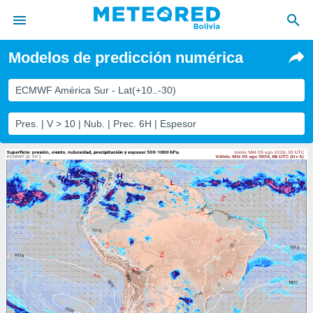
Modelos de predicción numérica
privacidad
o de
ECMWF América Sur - Lat(+10..-30)
com.bo) ha
Pres. | V > 10 | Nub. | Prec. 6H | Espesor
ado por
es para
ue la
 que se
e calidad.
eder a este
ediante las
opciones:
ookies y
e forma
d digital
ada, basada