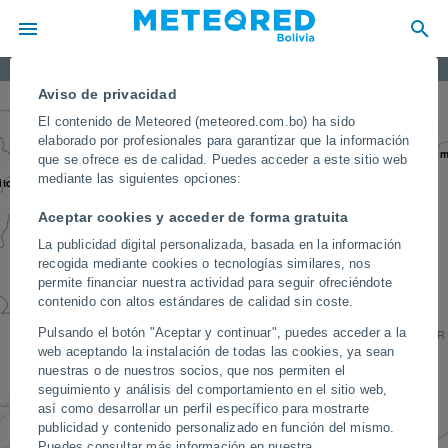
BIA
Boa Vista
Mitú
Avisos meteorológicos hoy
Aviso de privacidad
El contenido de Meteored (meteored.com.bo) ha sido
elaborado por profesionales para garantizar que la información
Santaré
que se ofrece es de calidad. Puedes acceder a este sitio web
Manaos
mediante las siguientes opciones:
itos
Aceptar cookies y acceder de forma gratuita
La publicidad digital personalizada, basada en la información
recogida mediante cookies o tecnologías similares, nos
permite financiar nuestra actividad para seguir ofreciéndote
Porto Velho
contenido con altos estándares de calidad sin coste.
Pulsando el botón "Aceptar y continuar", puedes acceder a la
BR
Ji-Paraná
Riberalta
web aceptando la instalación de todas las cookies, ya sean
nuestras o de nuestros socios, que nos permiten el
seguimiento y análisis del comportamiento en el sitio web,
Vilhena
Cusco
así como desarrollar un perfil específico para mostrarte
publicidad y contenido personalizado en función del mismo.
Trinidad
Puedes consultar más información en nuestra