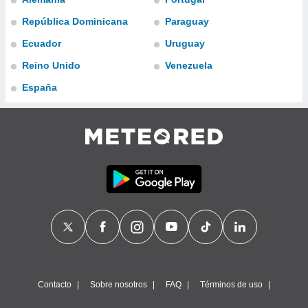
ublicidad y
República Dominicana
Paraguay
do en
Ecuador
Uruguay
 mismo.
sultar más
Reino Unido
Venezuela
 en nuestra
 Cookies
y
España
ualquier
ento
 botón
ación de
kies
 disponible
e nuestra
.
IVAMENTE,
as
 a cookies
Contacto
Sobre nosotros
FAQ
Términos de uso
 no aceptar