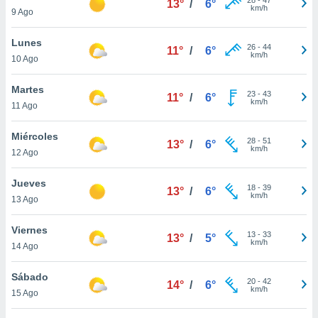
13°
/
6°
ublicidad y
km/h
9 Ago
do en
Lunes
 mismo.
26
-
44
11°
/
6°
km/h
sultar más
10 Ago
 en nuestra
 Cookies
y
Martes
23
-
43
11°
/
6°
ualquier
km/h
11 Ago
ento
Miércoles
 botón
28
-
51
13°
/
6°
km/h
12 Ago
ación de
kies
 disponible
Jueves
18
-
39
13°
/
6°
e nuestra
km/h
13 Ago
.
Viernes
IVAMENTE,
13
-
33
13°
/
5°
km/h
14 Ago
as
Sábado
20
-
42
14°
/
6°
 a cookies
km/h
15 Ago
 no aceptar