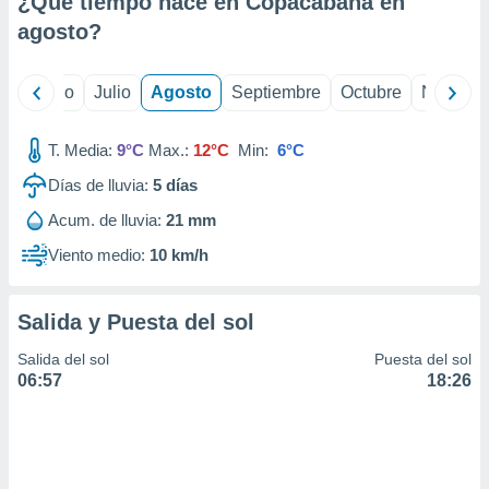
¿Qué tiempo hace en Copacabana en
ados con el
 seleccionar
agosto
?
o.
calización
yo
Junio
Julio
Agosto
Septiembre
Octubre
Noviemb
precisa e
ión mediante
T. Media:
9°C
Max.:
12°C
Min:
6°C
, publicidad
Días de lluvia:
5
días
dos,
Acum. de lluvia:
21 mm
 publicidad
,
Viento medio:
10 km/h
ón de
 desarrollo
s.
Salida y Puesta del sol
tros 1199
Salida del sol
Puesta del sol
ios
06:57
18:26