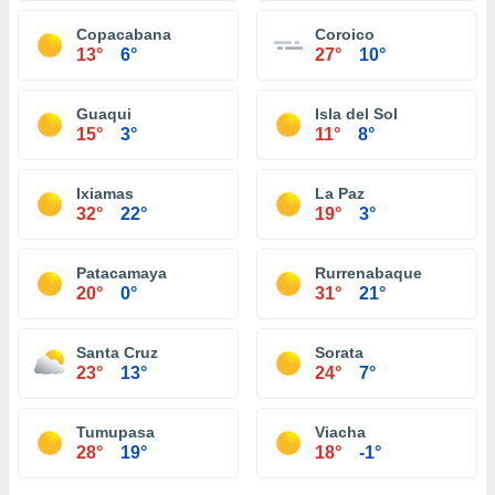
Copacabana
Coroico
13°
6°
27°
10°
Guaqui
Isla del Sol
15°
3°
11°
8°
Ixiamas
La Paz
32°
22°
19°
3°
Patacamaya
Rurrenabaque
20°
0°
31°
21°
Santa Cruz
Sorata
23°
13°
24°
7°
Tumupasa
Viacha
28°
19°
18°
-1°