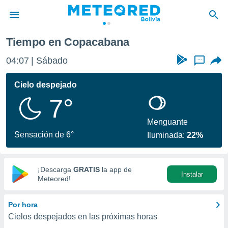
Tiempo en Copacabana
privacidad
04:07
Sábado
...
o de
com.bo) ha
Cielo despejado
ado por
7°
es para
ue la
 que se
Menguante
e calidad.
Sensación de 6°
Iluminada:
22%
eder a este
ediante las
opciones:
¡Descarga
GRATIS
la app de
Instalar
ookies y
Meteored!
e forma
Por hora
d digital
Cielos despejados en las próximas horas
ada, basada