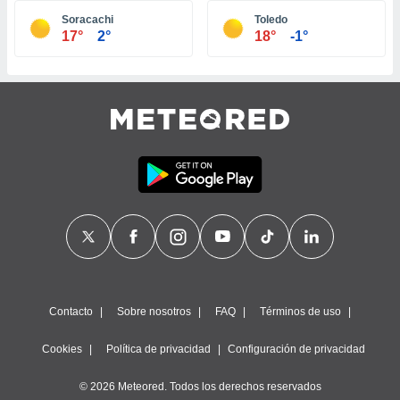
ste abono
Soracachi
Toledo
 botón
17°
2°
18°
-1°
.
nto,
cios
kies,
ores únicos
as similares
nar,
rocesar
onales como
 este sitio
recciones IP
ficadores de
 posible
s
Contacto
Sobre nosotros
FAQ
Términos de uso
 traten tus
nales en
Cookies
Política de privacidad
Configuración de privacidad
 interés
go a lo que
© 2026 Meteored. Todos los derechos reservados
nerte. Para