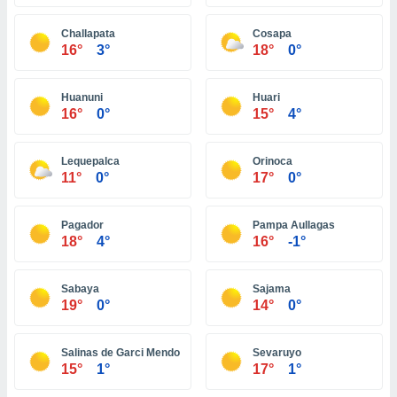
ón de
uedes
Challapata
Cosapa
uestro sitio
16°
3°
18°
0°
ed.com.bo.
o, te
 de que
Huanuni
Huari
talarán
16°
0°
15°
4°
e sean
para
a
Lequepalca
Orinoca
por el sitio
11°
0°
17°
0°
o se
cookies para
Pagador
Pampa Aullagas
nto ni para
18°
4°
16°
-1°
licidad o
Sabaya
Sajama
ado, aunque
19°
0°
14°
0°
sualizar
general no
ada. Puedes
Salinas de Garci Mendoza
Sevaruyo
 instalación
15°
1°
17°
1°
y acceder a
io web a