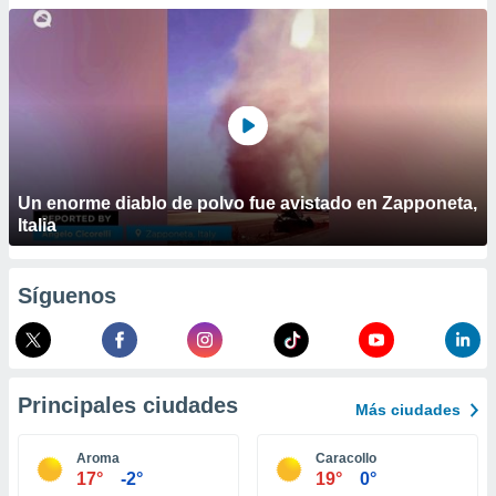
ublicidad y
do en
 mismo.
sultar más
 en nuestra
 Cookies
y
ualquier
ento
Un enorme diablo de polvo fue avistado en Zapponeta,
 botón
Italia
ación de
kies
 disponible
Síguenos
e nuestra
.
IVAMENTE,
Principales ciudades
Más ciudades
as
 a cookies
Aroma
Caracollo
17°
-2°
19°
0°
 no aceptar