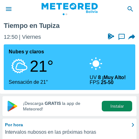
Tiempo en Tupiza
privacidad
12:50
Viernes
...
o de
com.bo) ha
Nubes y claros
ado por
21°
es para
ue la
 que se
UV
8 ¡Muy Alto!
e calidad.
Sensación de 21°
FPS
25-50
eder a este
ediante las
opciones:
¡Descarga
GRATIS
la app de
Instalar
ookies y
Meteored!
e forma
Por hora
d digital
Intervalos nubosos en las próximas horas
ada, basada