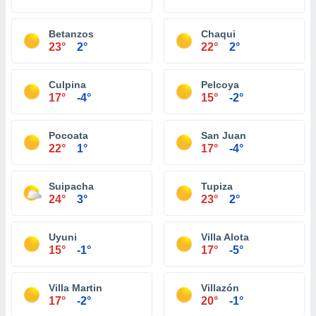
Betanzos
Chaqui
23°
2°
22°
2°
Culpina
Pelcoya
17°
-4°
15°
-2°
Pocoata
San Juan
22°
1°
17°
-4°
Suipacha
Tupiza
24°
3°
23°
2°
Uyuni
Villa Alota
15°
-1°
17°
-5°
Villa Martin
Villazón
17°
-2°
20°
-1°