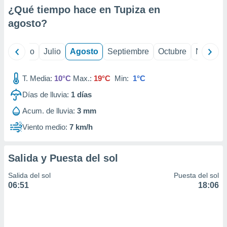
ados con el
¿Qué tiempo hace en Tupiza en
 seleccionar
o.
agosto
?
calización
precisa e
yo
Junio
Julio
Agosto
Septiembre
Octubre
Noviemb
ión mediante
, publicidad
T. Media:
10°C
Max.:
19°C
Min:
1°C
dos,
Días de lluvia:
1
días
 publicidad
Acum. de lluvia:
3 mm
,
ón de
Viento medio:
7 km/h
 desarrollo
s.
Salida y Puesta del sol
tros 1199
ios
Salida del sol
Puesta del sol
06:51
18:06