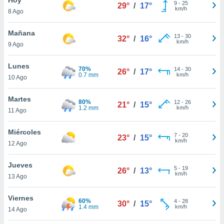
ublicidad y
9
-
25
29°
/
17°
km/h
8 Ago
do en
 mismo.
Mañana
13
-
30
32°
/
16°
sultar más
km/h
9 Ago
 en nuestra
 Cookies
y
Lunes
70%
14
-
30
ualquier
26°
/
17°
0.7 mm
km/h
10 Ago
ento
 botón
Martes
80%
12
-
26
21°
/
15°
ación de
1.2 mm
km/h
11 Ago
kies
 disponible
Miércoles
7
-
20
e nuestra
23°
/
15°
km/h
12 Ago
.
Jueves
IVAMENTE,
5
-
19
26°
/
13°
km/h
13 Ago
as
Viernes
60%
4
-
28
30°
/
15°
 a cookies
1.4 mm
km/h
14 Ago
 no aceptar