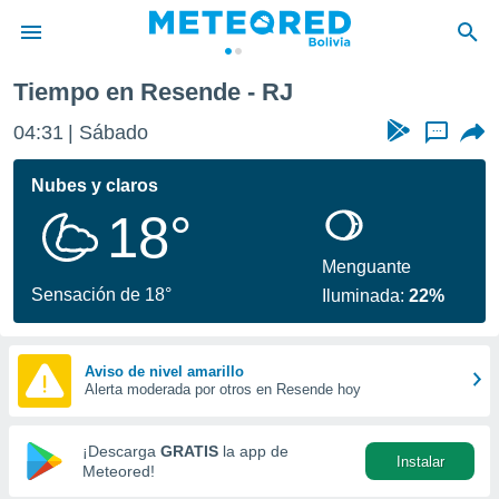
Tiempo en Resende - RJ
privacidad
04:31
Sábado
...
o de
com.bo) ha
Nubes y claros
ado por
18°
es para
ue la
 que se
Menguante
e calidad.
Sensación de 18°
Iluminada:
22%
eder a este
ediante las
opciones:
Aviso de nivel amarillo
Alerta moderada por otros en Resende hoy
ookies y
e forma
¡Descarga
GRATIS
la app de
Instalar
d digital
Meteored!
ada, basada