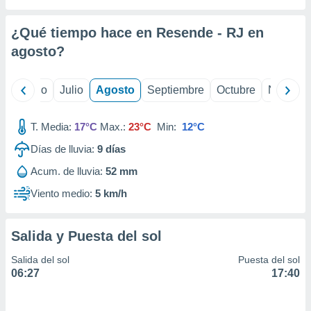
ados con el
 seleccionar
o.
¿Qué tiempo hace en Resende - RJ en
calización
agosto
?
precisa e
ión mediante
yo
Junio
Julio
Agosto
Septiembre
Octubre
Noviemb
, publicidad
T. Media:
17°C
Max.:
23°C
Min:
12°C
dos,
 publicidad
Días de lluvia:
9
días
,
ón de
Acum. de lluvia:
52 mm
 desarrollo
Viento medio:
5 km/h
s.
tros 1199
ios
Salida y Puesta del sol
Salida del sol
Puesta del sol
06:27
17:40