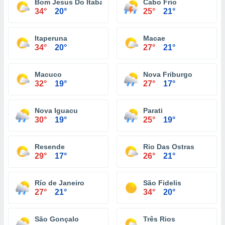
Bom Jesus Do Itabapoana
Cabo Frio
34°
20°
25°
21°
Itaperuna
Macae
34°
20°
27°
21°
Macuco
Nova Friburgo
32°
19°
27°
17°
Nova Iguacu
Parati
30°
19°
25°
19°
Resende
Rio Das Ostras
29°
17°
26°
21°
Río de Janeiro
São Fidelis
27°
21°
34°
20°
São Gonçalo
Três Rios