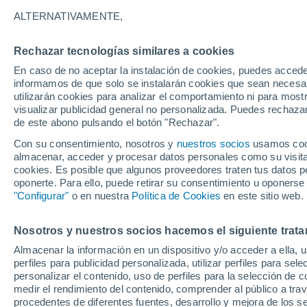
19°
ALTERNATIVAMENTE,
Rechazar tecnologías similares a cookies
Menguant
En caso de no aceptar la instalación de cookies, puedes accede
Iluminada
Sensación de 19°
informamos de que solo se instalarán cookies que sean necesari
utilizarán cookies para analizar el comportamiento ni para most
visualizar publicidad general no personalizada. Puedes rechazar
de este abono pulsando el botón "Rechazar".
Tiempo 1 - 7 días
Mapa de temperatura
Satélites
Con su consentimiento, nosotros y
nuestros socios
usamos cooki
almacenar, acceder y procesar datos personales como su visita e
cookies. Es posible que algunos proveedores traten tus datos pe
oponerte. Para ello, puede retirar su consentimiento u oponerse
Mañana
Martes
M
Hoy
"Configurar"
o en nuestra
Política de Cookies
en este sitio web.
10 Ago
11 Ago
9 Ago
Nosotros y nuestros socios hacemos el siguiente trata
Almacenar la información en un dispositivo y/o acceder a ella, 
80%
60%
perfiles para publicidad personalizada, utilizar perfiles para sele
1.8 mm
1.5 mm
personalizar el contenido, uso de perfiles para la selección de c
22°
/
16°
20°
/
15°
29°
/
19°
medir el rendimiento del contenido, comprender al público a tra
procedentes de diferentes fuentes, desarrollo y mejora de los se