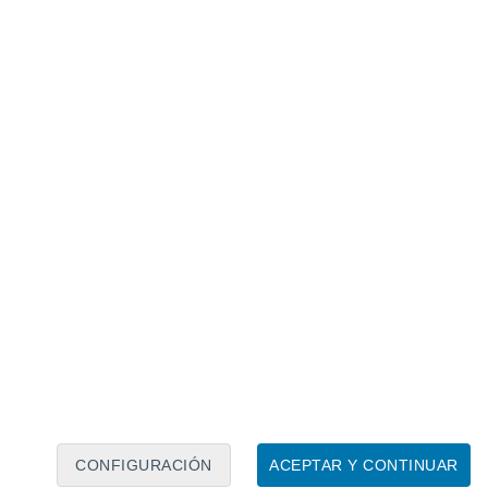
Calendario lunar
Lun
Mar
Mié
Jue
Vie
Sáb
Dom
9
10
11
12
13
14
15
16
17
18
19
20
21
22
CONFIGURACIÓN
ACEPTAR Y CONTINUAR