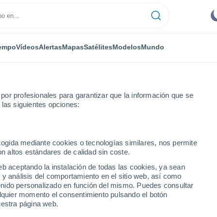
empo
Vídeos
Alertas
Mapas
Satélites
Modelos
Mundo
or profesionales para garantizar que la información que se
 las siguientes opciones:
Pirai
ecogida mediante cookies o tecnologías similares, nos permite
on altos estándares de calidad sin coste.
ai - RJ
eb aceptando la instalación de todas las cookies, ya sean
 y análisis del comportamiento en el sitio web, así como
...
ntenido personalizado en función del mismo. Puedes consultar
alquier momento el consentimiento pulsando el botón
Por hora
uestra página web.
Cielos despejados en las
próximas horas