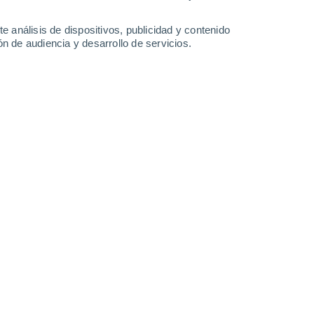
-
21
km/h
17
-
33
km/h
13
-
33
km/h
14
-
32
km/h
e análisis de dispositivos, publicidad y contenido
n de audiencia y desarrollo de servicios.
 de agosto
Norte
0 Bajo
9
-
17 km/h
FPS:
no
Norte
0 Bajo
10
-
20 km/h
FPS:
no
Norte
0 Bajo
9
-
20 km/h
FPS:
no
Norte
0 Bajo
9
-
20 km/h
FPS:
no
Norte
1 Bajo
12
-
23 km/h
FPS:
no