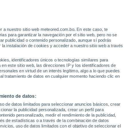
Aviso de nivel amarillo
Alerta moderada por otros en Barra
Do Pirai hoy
e
r a nuestro sitio web meteored.com.bo. En este caso, te
:
13%
as para garantizar la navegación por el sitio web, pero no se
rar publicidad o contenido personalizado, aunque sí podrás
 la instalación de cookies y acceder a nuestro sitio web a través
Modelos
es, identificadores únicos o tecnologías similares para
n este sitio web, las direcciones IP y los identificadores de
rsonales en virtud de un interés legítimo, algo a lo que puedes
 al tratamiento de datos en cualquier momento haciendo clic en
iércoles
Jueves
Viernes
Sábado
12 Ago
13 Ago
14 Ago
15 Ago
miento de datos:
uso de datos limitados para seleccionar anuncios básicos, crear
ccionar la publicidad personalizada, crear un perfil para
ontenido personalizado, medir el rendimiento de la publicidad,
24°
/
15°
29°
/
15°
33°
/
19°
25°
/
18°
vés de estadísticas o a través de la combinación de datos
rvicios, uso de datos limitados con el objetivo de seleccionar el