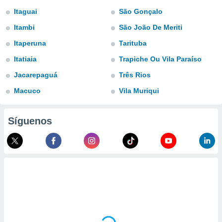
ublicidad y
Itaguai
São Gonçalo
do en
Itambi
São João De Meriti
 mismo.
sultar más
Itaperuna
Tarituba
 en nuestra
Itatiaia
Trapiche Ou Vila Paraíso
 Cookies
y
ualquier
Jacarepaguá
Três Rios
ento
Macuco
Vila Muriqui
 botón
ación de
kies
Síguenos
 disponible
e nuestra
.
IVAMENTE,
as
 a cookies
 no aceptar