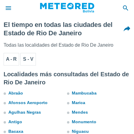
El tiempo en todas las ciudades del
privacidad
Estado de Rio De Janeiro
o de
Todas las localidades del Estado de Rio De Janeiro
com.bo) ha
ado por
A - R
S - V
es para
ue la
 que se
Localidades más consultadas del Estado de
e calidad.
Rio De Janeiro
eder a este
ediante las
Abraão
Mambucaba
opciones:
Afonsos Aeroporto
Marica
ookies y
e forma
Agulhas Negras
Mendes
Antigo
Monumento
d digital
ada, basada
Bacaxa
Niguacu