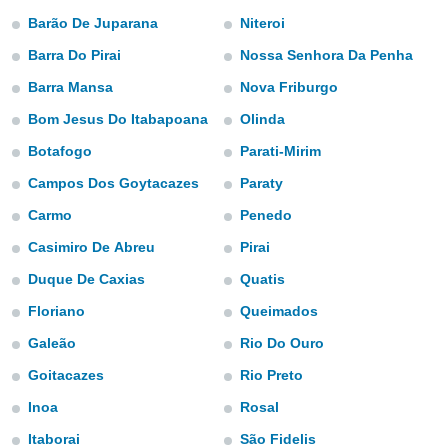
mación
Barão De Juparana
Niteroi
ediante
ecnologías
Barra Do Pirai
Nossa Senhora Da Penha
nos permite
estra
Barra Mansa
Nova Friburgo
ara seguir
Bom Jesus Do Itabapoana
Olinda
e contenido
ACEPTAR
stándares
Y
Botafogo
Parati-Mirim
sin coste.
CONTINUAR
Campos Dos Goytacazes
Paraty
 botón
continuar",
Carmo
Penedo
CONFIGURACIÓN
der a la
ndo la
Casimiro De Abreu
Pirai
 de todas
Duque De Caxias
Quatis
, ya sean
de nuestros
Floriano
Queimados
 nos
Galeão
Rio Do Ouro
 y análisis
Goitacazes
Rio Preto
tamiento en
b, así como
Inoa
Rosal
un perfil
para
Itaborai
São Fidelis