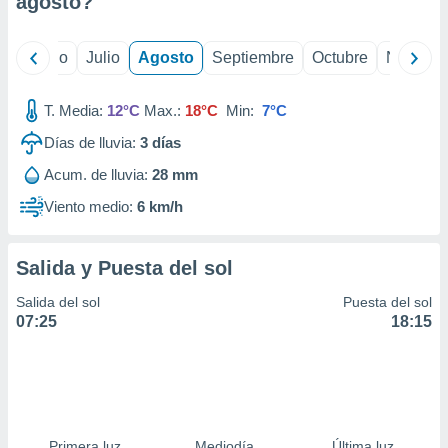
agosto
?
ados con el
 seleccionar
o.
yo
Junio
Julio
Agosto
Septiembre
Octubre
Noviemb
calización
precisa e
ión mediante
T. Media:
12°C
Max.:
18°C
Min:
7°C
Días de lluvia:
3
días
, publicidad
Acum. de lluvia:
28 mm
dos,
 publicidad
Viento medio:
6 km/h
,
ón de
 desarrollo
Salida y Puesta del sol
s.
Salida del sol
Puesta del sol
tros 1199
07:25
18:15
ios
Primera luz
Mediodía
Última luz