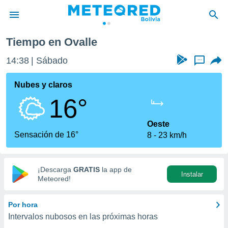
Tiempo en Ovalle
privacidad
14:39
Sábado
...
o de
com.bo) ha
Nubes y claros
ado por
16°
es para
ue la
 que se
Oeste
e calidad.
Sensación de 16°
8
23 km/h
eder a este
ediante las
opciones:
¡Descarga
GRATIS
la app de
Instalar
ookies y
Meteored!
e forma
Por hora
d digital
Intervalos nubosos en las próximas horas
ada, basada