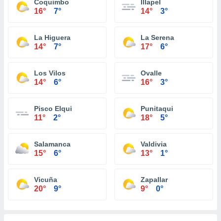
Coquimbo
Illapel
16°
7°
14°
3°
La Higuera
La Serena
14°
7°
17°
6°
Los Vilos
Ovalle
14°
6°
16°
3°
Pisco Elqui
Punitaqui
11°
2°
18°
5°
Salamanca
Valdivia
15°
6°
13°
1°
Vicuña
Zapallar
20°
9°
9°
0°