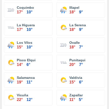
Coquimbo
Illapel
17°
10°
18°
9°
La Higuera
La Serena
17°
10°
18°
9°
Los Vilos
Ovalle
15°
10°
18°
7°
Pisco Elqui
Punitaqui
14°
6°
20°
7°
Salamanca
Valdivia
19°
11°
15°
6°
Vicuña
Zapallar
22°
12°
11°
5°