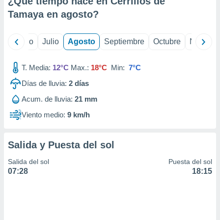
¿Qué tiempo hace en Cerrillos de
ados con el
 seleccionar
Tamaya en
agosto
?
o.
calización
yo
Junio
Julio
Agosto
Septiembre
Octubre
Noviemb
precisa e
ión mediante
T. Media:
12°C
Max.:
18°C
Min:
7°C
, publicidad
Días de lluvia:
2
días
dos,
Acum. de lluvia:
21 mm
 publicidad
,
Viento medio:
9 km/h
ón de
 desarrollo
s.
Salida y Puesta del sol
tros 1199
Salida del sol
Puesta del sol
ios
07:28
18:15