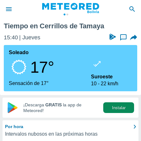
Tiempo en Cerrillos de Tamaya
privacidad
15:40
Jueves
...
o de
com.bo) ha
Soleado
ado por
17°
es para
ue la
 que se
Suroeste
e calidad.
Sensación de 17°
10
22 km/h
eder a este
ediante las
opciones:
¡Descarga
GRATIS
la app de
Instalar
ookies y
Meteored!
e forma
Por hora
d digital
Intervalos nubosos en las próximas horas
ada, basada