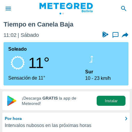
Tiempo en Canela Baja
privacidad
11:02
Sábado
...
o de
com.bo) ha
Soleado
ado por
11°
es para
ue la
 que se
Sur
e calidad.
Sensación de 11°
10
23 km/h
eder a este
ediante las
opciones:
¡Descarga
GRATIS
la app de
Instalar
ookies y
Meteored!
e forma
Por hora
d digital
Intervalos nubosos en las próximas horas
ada, basada