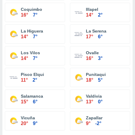
Coquimbo
Illapel
16°
7°
14°
2°
La Higuera
La Serena
14°
7°
17°
6°
Los Vilos
Ovalle
14°
7°
16°
3°
Pisco Elqui
Punitaqui
11°
2°
18°
5°
Salamanca
Valdivia
15°
6°
13°
0°
Vicuña
Zapallar
20°
9°
9°
-2°