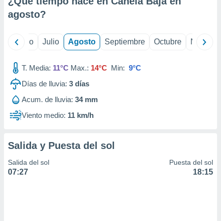
¿Qué tiempo hace en Canela Baja en
ados con el
 seleccionar
agosto
?
o.
calización
yo
Junio
Julio
Agosto
Septiembre
Octubre
Noviemb
precisa e
ión mediante
T. Media:
11°C
Max.:
14°C
Min:
9°C
, publicidad
Días de lluvia:
3
días
dos,
Acum. de lluvia:
34 mm
 publicidad
,
Viento medio:
11 km/h
ón de
 desarrollo
s.
Salida y Puesta del sol
tros 1199
Salida del sol
Puesta del sol
ios
07:27
18:15