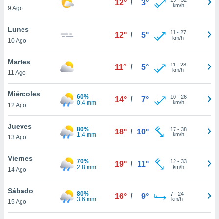
12°
/
3°
ublicidad y
km/h
9 Ago
do en
Lunes
 mismo.
11
-
27
12°
/
5°
km/h
sultar más
10 Ago
 en nuestra
 Cookies
y
Martes
11
-
28
11°
/
5°
ualquier
km/h
11 Ago
ento
Miércoles
 botón
60%
10
-
26
14°
/
7°
0.4 mm
km/h
12 Ago
ación de
kies
 disponible
Jueves
80%
17
-
38
18°
/
10°
e nuestra
1.4 mm
km/h
13 Ago
.
Viernes
70%
IVAMENTE,
12
-
33
19°
/
11°
2.8 mm
km/h
14 Ago
as
Sábado
80%
7
-
24
16°
/
9°
 a cookies
3.6 mm
km/h
15 Ago
 no aceptar