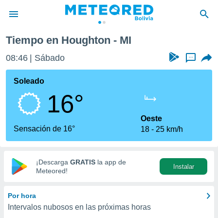
Tiempo en Houghton - MI
privacidad
08:46
Sábado
...
o de
com.bo) ha
Soleado
ado por
16°
es para
ue la
 que se
Oeste
e calidad.
Sensación de 16°
18
25 km/h
eder a este
ediante las
opciones:
¡Descarga
GRATIS
la app de
Instalar
ookies y
Meteored!
e forma
Por hora
d digital
Intervalos nubosos en las próximas horas
ada, basada