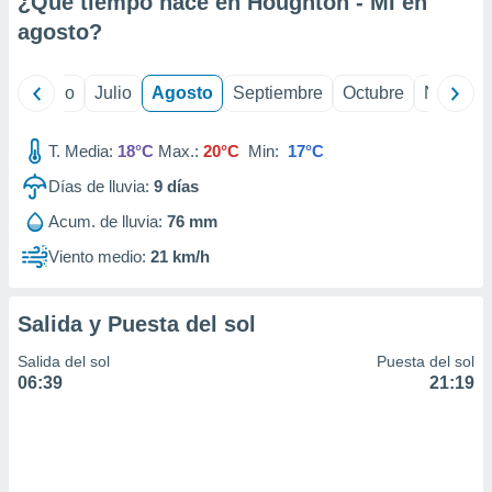
¿Qué tiempo hace en Houghton - MI en
ados con el
 seleccionar
agosto
?
o.
calización
yo
Junio
Julio
Agosto
Septiembre
Octubre
Noviemb
precisa e
ión mediante
T. Media:
18°C
Max.:
20°C
Min:
17°C
, publicidad
Días de lluvia:
9
días
dos,
Acum. de lluvia:
76 mm
 publicidad
,
Viento medio:
21 km/h
ón de
 desarrollo
s.
Salida y Puesta del sol
tros 1199
Salida del sol
Puesta del sol
ios
06:39
21:19