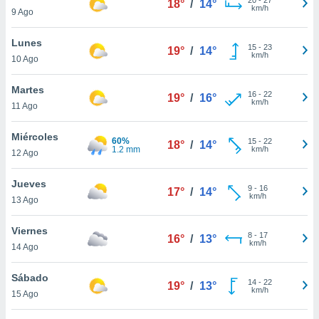
18°
/
14°
ublicidad y
km/h
9 Ago
do en
Lunes
 mismo.
15
-
23
19°
/
14°
km/h
sultar más
10 Ago
 en nuestra
 Cookies
y
Martes
16
-
22
19°
/
16°
ualquier
km/h
11 Ago
ento
Miércoles
 botón
60%
15
-
22
18°
/
14°
1.2 mm
km/h
12 Ago
ación de
kies
 disponible
Jueves
9
-
16
17°
/
14°
e nuestra
km/h
13 Ago
.
Viernes
IVAMENTE,
8
-
17
16°
/
13°
km/h
14 Ago
as
Sábado
14
-
22
19°
/
13°
 a cookies
km/h
15 Ago
 no aceptar