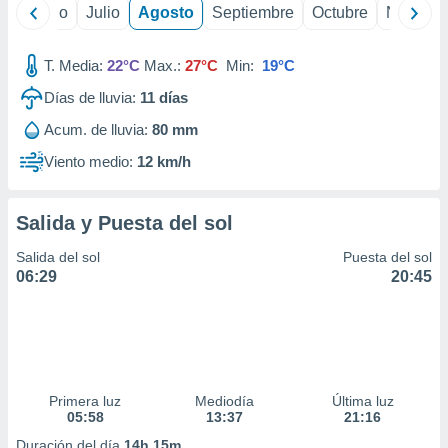
ados con el
yo
Junio
Julio
Agosto
Septiembre
Octubre
Noviemb
 seleccionar
o.
T. Media:
22°C
Max.:
27°C
Min:
19°C
calización
precisa e
Días de lluvia:
11
días
ión mediante
Acum. de lluvia:
80 mm
, publicidad
Viento medio:
12 km/h
dos,
 publicidad
Salida y Puesta del sol
,
ón de
Salida del sol
Puesta del sol
 desarrollo
06:29
20:45
s.
tros 1199
ios
Primera luz
Mediodía
Última luz
05:58
13:37
21:16
Duración del día
14h 15m