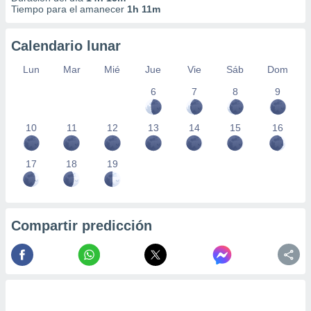
Tiempo para el amanecer
1h 11m
Calendario lunar
Lun
Mar
Mié
Jue
Vie
Sáb
Dom
6
7
8
9
10
11
12
13
14
15
16
17
18
19
Compartir predicción