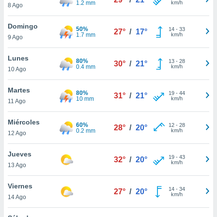
1.2 mm
km/h
ublicidad y
8 Ago
do en
Domingo
50%
14
-
33
 mismo.
27°
/
17°
1.7 mm
km/h
9 Ago
sultar más
 en nuestra
Lunes
 Cookies
y
80%
13
-
28
30°
/
21°
0.4 mm
km/h
ualquier
10 Ago
ento
Martes
80%
19
-
44
31°
/
21°
 botón
10 mm
km/h
11 Ago
ación de
kies
Miércoles
 disponible
60%
12
-
28
28°
/
20°
0.2 mm
km/h
e nuestra
12 Ago
.
Jueves
19
-
43
32°
/
20°
IVAMENTE,
km/h
13 Ago
Viernes
as
14
-
34
27°
/
20°
km/h
14 Ago
 a cookies
 no aceptar