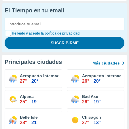
El Tiempo en tu email
He leído y acepto la política de privacidad.
Principales ciudades
Más ciudades
Aeropuerto Internacional Capital Region Lansing
Aeropuerto Internaciona
27°
20°
26°
20°
Alpena
Bad Axe
25°
19°
26°
19°
Belle Isle
Chicagon
28°
21°
27°
13°