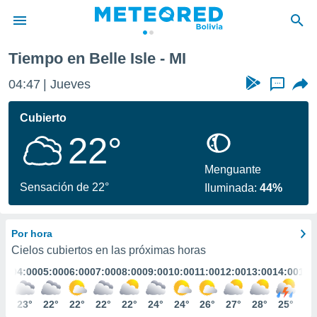
Tiempo en Belle Isle - MI
privacidad
04:47
Jueves
...
o de
com.bo) ha
Cubierto
ado por
22°
es para
ue la
 que se
Menguante
e calidad.
Sensación de 22°
Iluminada:
44%
eder a este
ediante las
opciones:
Por hora
ookies y
Cielos cubiertos en las próximas horas
e forma
:00
04:00
05:00
06:00
07:00
08:00
09:00
10:00
11:00
12:00
13:00
14:00
15:
d digital
3°
23°
22°
22°
22°
22°
24°
24°
26°
27°
28°
25°
24
ada, basada