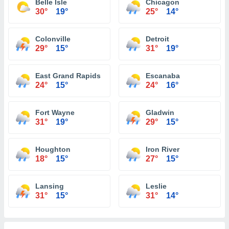
Belle Isle
Chicagon
30°
19°
25°
14°
Colonville
Detroit
29°
15°
31°
19°
East Grand Rapids
Escanaba
24°
15°
24°
16°
Fort Wayne
Gladwin
31°
19°
29°
15°
Houghton
Iron River
18°
15°
27°
15°
Lansing
Leslie
31°
15°
31°
14°