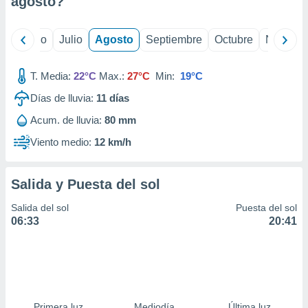
agosto
?
ados con el
 seleccionar
o.
yo
Junio
Julio
Agosto
Septiembre
Octubre
Noviemb
calización
precisa e
ión mediante
T. Media:
22°C
Max.:
27°C
Min:
19°C
Días de lluvia:
11
días
, publicidad
Acum. de lluvia:
80 mm
dos,
 publicidad
Viento medio:
12 km/h
,
ón de
 desarrollo
Salida y Puesta del sol
s.
Salida del sol
Puesta del sol
tros 1199
06:33
20:41
ios
Primera luz
Mediodía
Última luz