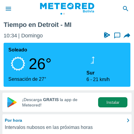
Tiempo en Detroit - MI
privacidad
10:34
Domingo
...
o de
com.bo) ha
Soleado
ado por
26°
es para
ue la
 que se
Sur
e calidad.
Sensación de 27°
6
21 km/h
eder a este
ediante las
opciones:
¡Descarga
GRATIS
la app de
Instalar
ookies y
Meteored!
e forma
Por hora
d digital
Intervalos nubosos en las próximas horas
ada, basada