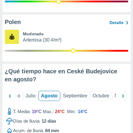
ados con el
 seleccionar
o.
calización
Polen
Detalle
precisa e
ión mediante
Moderado
Artemisa (30 #/m³)
, publicidad
dos,
 publicidad
,
¿Qué tiempo hace en Ceské Budejovice
ón de
 desarrollo
en
agosto
?
s.
tros 1199
yo
Junio
Julio
Agosto
Septiembre
Octubre
Noviemb
ios
T. Media:
19°C
Max.:
24°C
Min:
14°C
Días de lluvia:
12
días
Acum. de lluvia:
84 mm