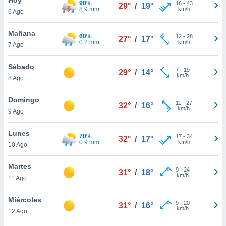
90%
ublicidad y
16
-
43
29°
/
19°
8.9 mm
km/h
6 Ago
do en
 mismo.
Mañana
60%
12
-
28
27°
/
17°
sultar más
0.2 mm
km/h
7 Ago
 en nuestra
 Cookies
y
Sábado
7
-
19
ualquier
29°
/
14°
km/h
8 Ago
ento
 botón
Domingo
11
-
27
32°
/
16°
ación de
km/h
9 Ago
kies
 disponible
Lunes
70%
17
-
34
e nuestra
32°
/
17°
0.9 mm
km/h
10 Ago
.
Martes
IVAMENTE,
9
-
24
31°
/
18°
km/h
11 Ago
as
Miércoles
9
-
20
31°
/
16°
 a cookies
km/h
12 Ago
 no aceptar