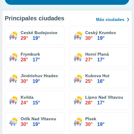
Principales ciudades
Más ciudades
Ceské Budejovice
Ceský Krumlov
29°
19°
30°
19°
Frymburk
Horní Planá
28°
17°
27°
17°
Jindrichuv Hradec
Kubova Hut
30°
19°
25°
16°
Kvilda
Lipno Nad Vltavou
24°
15°
28°
17°
Orlík Nad Vltavou
Písek
30°
19°
30°
19°