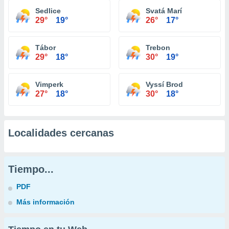
Sedlice
Svatá Marí
29°
19°
26°
17°
Tábor
Trebon
29°
18°
30°
19°
Vimperk
Vyssí Brod
27°
18°
30°
18°
Localidades cercanas
Tiempo...
PDF
Más información