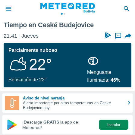
ice
Tiempo en Ceské Budejovice
privacidad
21:41
Jueves
...
o de
com.bo) ha
Parcialmente nuboso
ado por
22°
es para
ue la
 que se
Menguante
e calidad.
Sensación de 22°
Iluminada:
46%
eder a este
ediante las
opciones:
Aviso de nivel naranja
Alerta importante por altas temperaturas en Ceské
ookies y
Budejovice hoy
e forma
¡Descarga
GRATIS
la app de
Instalar
d digital
Meteored!
ada, basada