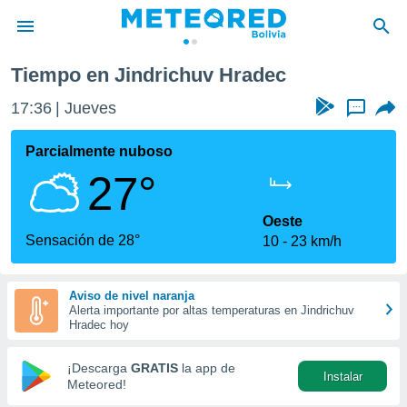
dec
Tiempo en Jindrichuv Hradec
privacidad
17:36
Jueves
...
o de
com.bo) ha
Parcialmente nuboso
ado por
27°
es para
ue la
 que se
Oeste
e calidad.
Sensación de 28°
10
23 km/h
eder a este
ediante las
opciones:
Aviso de nivel naranja
Alerta importante por altas temperaturas en Jindrichuv
ookies y
Hradec hoy
e forma
¡Descarga
GRATIS
la app de
Instalar
d digital
Meteored!
ada, basada