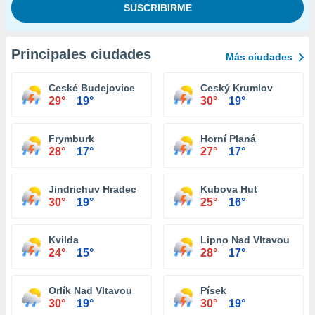
Principales ciudades
Más ciudades
Ceské Budejovice
Ceský Krumlov
29°
19°
30°
19°
Frymburk
Horní Planá
28°
17°
27°
17°
Jindrichuv Hradec
Kubova Hut
30°
19°
25°
16°
Kvilda
Lipno Nad Vltavou
24°
15°
28°
17°
Orlík Nad Vltavou
Písek
30°
19°
30°
19°