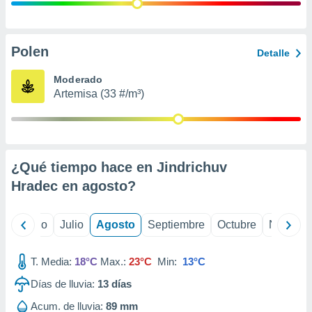
ados con el
 seleccionar
o.
calización
Polen
Detalle
precisa e
ión mediante
Moderado
Artemisa (33 #/m³)
, publicidad
dos,
 publicidad
,
¿Qué tiempo hace en Jindrichuv
ón de
 desarrollo
Hradec en
agosto
?
s.
tros 1199
yo
Junio
Julio
Agosto
Septiembre
Octubre
Noviemb
ios
T. Media:
18°C
Max.:
23°C
Min:
13°C
Días de lluvia:
13
días
Acum. de lluvia:
89 mm