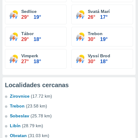
Sedlice
Svatá Marí
29°
19°
26°
17°
Tábor
Trebon
29°
18°
30°
19°
Vimperk
Vyssí Brod
27°
18°
30°
18°
Localidades cercanas
Zirovnice
(17.72 km)
Trebon
(23.58 km)
Sobeslav
(25.78 km)
Libín
(28.79 km)
Obratan
(31.03 km)