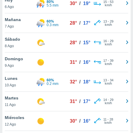
80%
ublicidad y
15
-
53
30°
/
19°
5.5 mm
km/h
6 Ago
do en
 mismo.
Mañana
60%
13
-
29
28°
/
17°
sultar más
0.3 mm
km/h
7 Ago
 en nuestra
 Cookies
y
Sábado
16
-
29
ualquier
28°
/
15°
km/h
8 Ago
ento
 botón
Domingo
17
-
39
31°
/
16°
ación de
km/h
9 Ago
kies
 disponible
Lunes
60%
13
-
34
e nuestra
32°
/
18°
0.2 mm
km/h
10 Ago
.
Martes
IVAMENTE,
14
-
29
31°
/
17°
km/h
11 Ago
as
Miércoles
11
-
28
30°
/
16°
 a cookies
km/h
12 Ago
 no aceptar