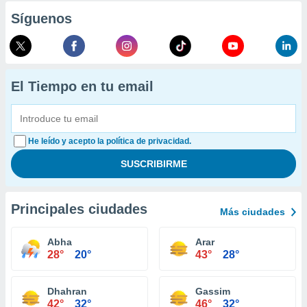
Síguenos
El Tiempo en tu email
He leído y acepto la política de privacidad.
Principales ciudades
Más ciudades
Abha
Arar
28°
20°
43°
28°
Dhahran
Gassim
42°
32°
46°
32°