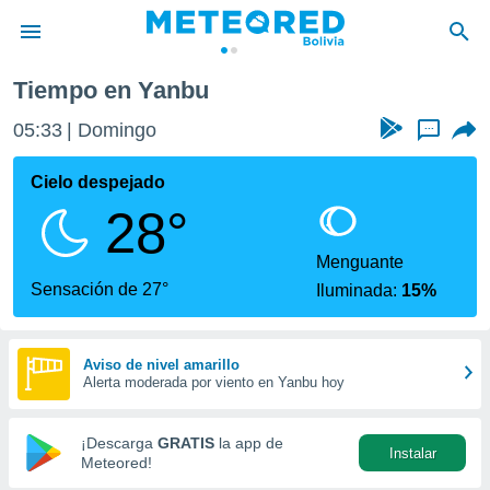
Tiempo en Yanbu
privacidad
05:33
Domingo
...
o de
com.bo) ha
Cielo despejado
ado por
28°
es para
ue la
 que se
Menguante
e calidad.
Sensación de 27°
Iluminada:
15%
eder a este
ediante las
opciones:
Aviso de nivel amarillo
Alerta moderada por viento en Yanbu hoy
ookies y
e forma
¡Descarga
GRATIS
la app de
Instalar
d digital
Meteored!
ada, basada