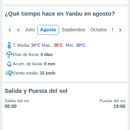
ados con el
 seleccionar
o.
¿Qué tiempo hace en Yanbu en
agosto
?
calización
precisa e
yo
Junio
Julio
Agosto
Septiembre
Octubre
Noviemb
ión mediante
, publicidad
T. Media:
34°C
Max.:
38°C
Min:
30°C
dos,
Días de lluvia:
0
días
 publicidad
Acum. de lluvia:
0 mm
,
ón de
Viento medio:
15 km/h
 desarrollo
s.
Salida y Puesta del sol
tros 1199
ios
Salida del sol
Puesta del sol
06:00
19:06