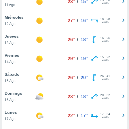
23°
/
15°
ublicidad y
km/h
11 Ago
do en
Miércoles
 mismo.
18
-
28
27°
/
16°
km/h
sultar más
12 Ago
 en nuestra
 Cookies
y
Jueves
16
-
26
26°
/
18°
ualquier
km/h
13 Ago
ento
Viernes
 botón
15
-
22
29°
/
19°
km/h
14 Ago
ación de
kies
 disponible
Sábado
26
-
41
26°
/
20°
e nuestra
km/h
15 Ago
.
Domingo
IVAMENTE,
20
-
32
23°
/
18°
km/h
16 Ago
as
Lunes
17
-
34
22°
/
17°
 a cookies
km/h
17 Ago
 no aceptar