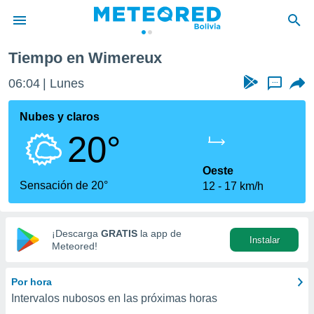
Tiempo en Wimereux
privacidad
06:04
Lunes
...
o de
com.bo) ha
Nubes y claros
ado por
20°
es para
ue la
 que se
Oeste
e calidad.
Sensación de 20°
12
17 km/h
eder a este
ediante las
opciones:
¡Descarga
GRATIS
la app de
Instalar
ookies y
Meteored!
e forma
Por hora
d digital
Intervalos nubosos en las próximas horas
ada, basada