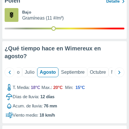
Polen
ados con el
Detalle
 seleccionar
o.
Bajo
Gramíneas (11 #/m³)
calización
precisa e
ión mediante
, publicidad
¿Qué tiempo hace en Wimereux en
dos,
agosto
?
 publicidad
,
ón de
yo
Junio
Julio
Agosto
Septiembre
Octubre
Noviemb
 desarrollo
s.
T. Media:
18°C
Max.:
20°C
Min:
15°C
tros 1199
ios
Días de lluvia:
12
días
Acum. de lluvia:
76 mm
Viento medio:
18 km/h