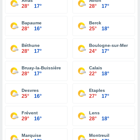
Arras
Avion
28°
17°
28°
17°
Bapaume
Berck
28°
16°
25°
18°
Béthune
Boulogne-sur-Mer
28°
17°
24°
17°
Bruay-la-Buissière
Calais
28°
17°
22°
18°
Desvres
Etaples
25°
16°
27°
17°
Frévent
Lens
29°
16°
28°
18°
Marquise
Montreuil