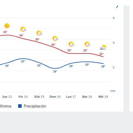
6
32°
30°
28°
4
26°
23°
23°
22°
21°
19°
19°
19°
19°
18°
2
16°
mm
Jue
13
Vie
14
Sáb
15
Dom
16
Lun
17
Mar
18
Mié
19
Mínima
Precipitación