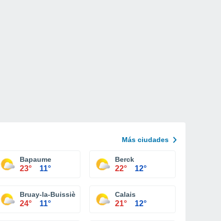
Más ciudades
Bapaume
Berck
23°
11°
22°
12°
Bruay-la-Buissière
Calais
24°
11°
21°
12°