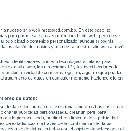
r a nuestro sitio web meteored.com.bo. En este caso, te
/h
as para garantizar la navegación por el sitio web, pero no se
rar publicidad o contenido personalizado, aunque sí podrás
 la instalación de cookies y acceder a nuestro sitio web a través
Modelos
es, identificadores únicos o tecnologías similares para
n este sitio web, las direcciones IP y los identificadores de
rsonales en virtud de un interés legítimo, algo a lo que puedes
 al tratamiento de datos en cualquier momento haciendo clic en
Lunes
Martes
Miércoles
Jueves
10 Ago
11 Ago
12 Ago
13 Ago
miento de datos:
uso de datos limitados para seleccionar anuncios básicos, crear
ccionar la publicidad personalizada, crear un perfil para
ontenido personalizado, medir el rendimiento de la publicidad,
26°
/
19°
27°
/
17°
31°
/
17°
32°
/
19°
vés de estadísticas o a través de la combinación de datos
rvicios, uso de datos limitados con el objetivo de seleccionar el