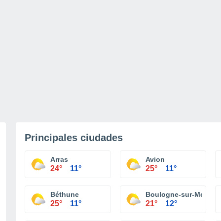
Principales ciudades
Arras
Avion
24°
11°
25°
11°
Béthune
Boulogne-sur-Mer
25°
11°
21°
12°