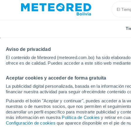
Ti
Aviso de privacidad
El contenido de Meteored (meteored.com.bo) ha sido elaborado p
ofrece es de calidad. Puedes acceder a este sitio web mediante
Aceptar cookies y acceder de forma gratuita
Inicio
Francia
Alta Francia
Paso de Calais
B
La publicidad digital personalizada, basada en la información r
financiar nuestra actividad para seguir ofreciéndote contenido c
Tiempo en Berck
Pulsando el botón "Aceptar y continuar", puedes acceder a la w
nuestras o de nuestros socios, que nos permiten el seguimiento
15:46
Viernes
desarrollar un perfil específico para mostrarte publicidad y co
más información en nuestra
Política de Cookies
y retirar en cu
Configuración de cookies
que aparece disponible en el pie de n
Soleado