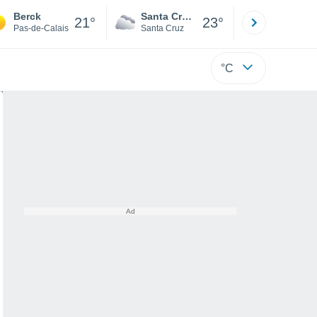
Berck
Santa Cruz de la Sierra
La Paz
21°
23°
Pas-de-Calais
Santa Cruz
La Paz
°C