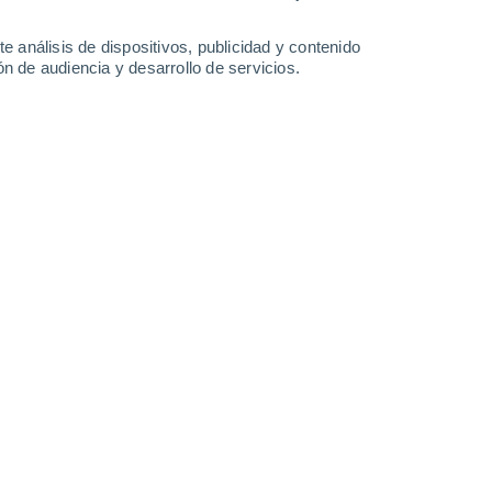
-
35
km/h
17
-
33
km/h
17
-
30
km/h
15
-
25
km/h
e análisis de dispositivos, publicidad y contenido
n de audiencia y desarrollo de servicios.
Noroeste
4 Medio
13
-
30 km/h
FPS:
6-10
Noroeste
3 Medio
13
-
27 km/h
FPS:
6-10
Noroeste
2 Bajo
13
-
26 km/h
FPS:
no
Noroeste
1 Bajo
13
-
25 km/h
FPS:
no
Noroeste
0 Bajo
12
-
24 km/h
FPS:
no