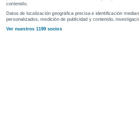
contenido.
13
-
24
km/h
12
-
25
km/h
16
15
-
31
km/h
Datos de localización geográfica precisa e identificación mediant
personalizados, medición de publicidad y contenido, investigació
Tiempo en Berck hoy
, 7 de agosto
Ver nuestros 1199 socios
Soleado
21°
16:00
Sensación T.
21°
Soleado
21°
17:00
Sensación T.
21°
Soleado
21°
18:00
Sensación T.
21°
Soleado
21°
19:00
Sensación T.
21°
Soleado
20°
20:00
Sensación T.
20°