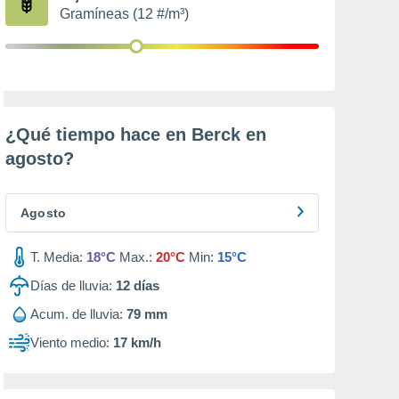
Gramíneas (12 #/m³)
¿Qué tiempo hace en Berck en
agosto
?
Agosto
T. Media:
18°C
Max.:
20°C
Min:
15°C
Días de lluvia:
12
días
Acum. de lluvia:
79 mm
Viento medio:
17 km/h