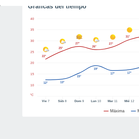
Gráficas del tiempo
40
35
31°
30
27°
27°
26°
25°
25
22°
20
19°
17°
17°
15
15°
13°
12°
10
°C
Vie
7
Sáb
8
Dom
9
Lun
10
Mar
11
Mié
12
Máxima