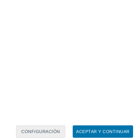
Calendario lunar
Lun
Mar
Mié
Jue
Vie
Sáb
Dom
7
8
9
10
11
12
13
14
15
16
17
18
19
20
CONFIGURACIÓN
ACEPTAR Y CONTINUAR