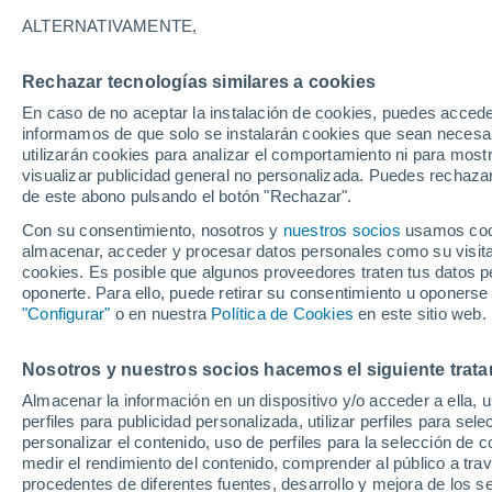
21°
ALTERNATIVAMENTE,
Rechazar tecnologías similares a cookies
Noroeste
En caso de no aceptar la instalación de cookies, puedes accede
Sensación de 21°
13
-
30 km
informamos de que solo se instalarán cookies que sean necesari
utilizarán cookies para analizar el comportamiento ni para most
visualizar publicidad general no personalizada. Puedes rechazar
de este abono pulsando el botón "Rechazar".
Tiempo 1 - 7 días
Mapa de temperatura
Satélites
Con su consentimiento, nosotros y
nuestros socios
usamos cooki
almacenar, acceder y procesar datos personales como su visita e
cookies. Es posible que algunos proveedores traten tus datos pe
oponerte. Para ello, puede retirar su consentimiento u oponerse
Mañana
Domingo
Hoy
"Configurar"
o en nuestra
Política de Cookies
en este sitio web.
8 Ago
9 Ago
7 Ago
Nosotros y nuestros socios hacemos el siguiente trata
Almacenar la información en un dispositivo y/o acceder a ella, 
perfiles para publicidad personalizada, utilizar perfiles para sele
personalizar el contenido, uso de perfiles para la selección de c
25°
/
13°
27°
/
15°
22°
/
12°
medir el rendimiento del contenido, comprender al público a tra
procedentes de diferentes fuentes, desarrollo y mejora de los se