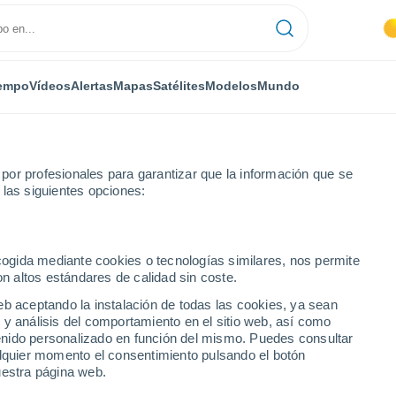
empo
Vídeos
Alertas
Mapas
Satélites
Modelos
Mundo
or profesionales para garantizar que la información que se
 las siguientes opciones:
erck
ecogida mediante cookies o tecnologías similares, nos permite
on altos estándares de calidad sin coste.
eb aceptando la instalación de todas las cookies, ya sean
 y análisis del comportamiento en el sitio web, así como
...
ntenido personalizado en función del mismo. Puedes consultar
alquier momento el consentimiento pulsando el botón
Por hora
uestra página web.
Cielos despejados en las
próximas horas