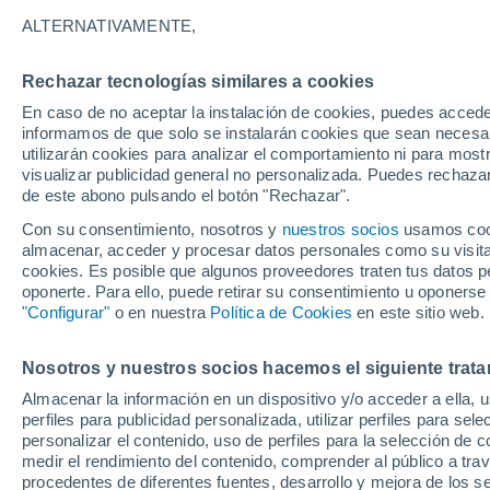
18°
ALTERNATIVAMENTE,
Rechazar tecnologías similares a cookies
Noreste
En caso de no aceptar la instalación de cookies, puedes accede
Sensación de 18°
9
-
33 km/
informamos de que solo se instalarán cookies que sean necesari
utilizarán cookies para analizar el comportamiento ni para most
visualizar publicidad general no personalizada. Puedes rechazar
de este abono pulsando el botón "Rechazar".
Tiempo 1 - 7 días
Mapa de nubosidad
Satélites
M
Con su consentimiento, nosotros y
nuestros socios
usamos cooki
almacenar, acceder y procesar datos personales como su visita e
cookies. Es posible que algunos proveedores traten tus datos pe
oponerte. Para ello, puede retirar su consentimiento u oponerse
Mañana
Domingo
Hoy
"Configurar"
o en nuestra
Política de Cookies
en este sitio web.
8 Ago
9 Ago
7 Ago
Nosotros y nuestros socios hacemos el siguiente trata
Almacenar la información en un dispositivo y/o acceder a ella, 
perfiles para publicidad personalizada, utilizar perfiles para sele
personalizar el contenido, uso de perfiles para la selección de c
38°
/
12°
23°
/
7°
22°
/
12°
medir el rendimiento del contenido, comprender al público a tra
procedentes de diferentes fuentes, desarrollo y mejora de los se