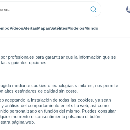
empo
Vídeos
Alertas
Mapas
Satélites
Modelos
Mundo
or profesionales para garantizar que la información que se
 las siguientes opciones:
ecogida mediante cookies o tecnologías similares, nos permite
on altos estándares de calidad sin coste.
dio
eb aceptando la instalación de todas las cookies, ya sean
 y análisis del comportamiento en el sitio web, así como
...
ntenido personalizado en función del mismo. Puedes consultar
alquier momento el consentimiento pulsando el botón
Por hora
uestra página web.
Intervalos nubosos en las
próximas horas