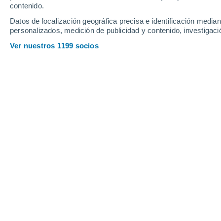
contenido.
20
-
54
km/h
14
-
36
km/h
18
20
-
50
km/h
Datos de localización geográfica precisa e identificación mediant
personalizados, medición de publicidad y contenido, investigació
Tiempo en Valle del Medio hoy
, 7 de
Ver nuestros 1199 socios
Nubes y claro
20°
17:00
Sensación T.
20
Nubes y claro
18°
18:00
Sensación T.
18
Nubes y claro
17°
19:00
Sensación T.
17
Nubes y claro
16°
20:00
Sensación T.
16
Nubes y claro
15°
21:00
Sensación T.
15