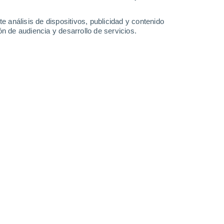
-
43
km/h
10
-
33
km/h
16
-
45
km/h
8
-
34
km/h
e análisis de dispositivos, publicidad y contenido
n de audiencia y desarrollo de servicios.
 agosto
s
Norte
0 Bajo
°
13
-
36 km/h
FPS:
no
s
Noreste
0 Bajo
°
9
-
33 km/h
FPS:
no
s
Noreste
0 Bajo
°
11
-
28 km/h
FPS:
no
s
Noreste
0 Bajo
°
9
-
28 km/h
FPS:
no
s
Noreste
0 Bajo
°
8
-
24 km/h
FPS:
no