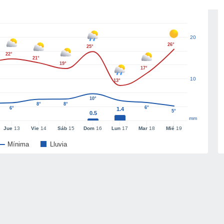
20
26°
25°
22°
21°
19°
17°
10
13°
10°
8°
8°
6°
6°
1.4
5°
0.5
mm
Jue
13
Vie
14
Sáb
15
Dom
16
Lun
17
Mar
18
Mié
19
Mínima
Lluvia