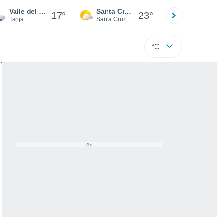
Valle del Medio
Santa Cruz de la Sierra
La Paz
17°
23°
Tarija
Santa Cruz
La Paz
°C