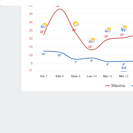
40
38°
35
30
25
23°
22°
21°
19°
20
15
13°
12°
10
12°
8°
7°
5
6°
6°
0.2
°C
Vie
7
Sáb
8
Dom
9
Lun
10
Mar
11
Mié
12
Máxima