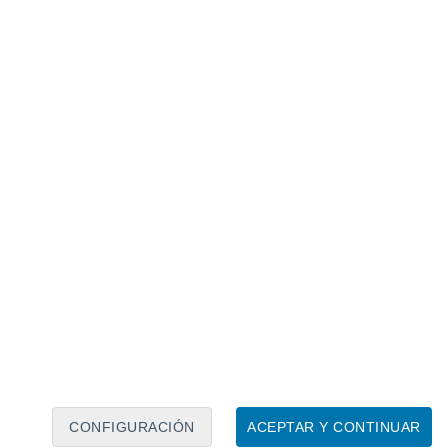
Calendario lunar
Lun
Mar
Mié
Jue
Vie
Sáb
Dom
7
8
9
10
11
12
13
14
15
16
17
18
19
20
CONFIGURACIÓN
ACEPTAR Y CONTINUAR
30