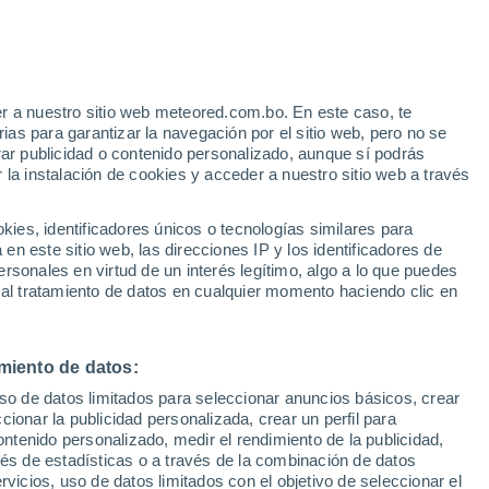
r a nuestro sitio web meteored.com.bo. En este caso, te
h
as para garantizar la navegación por el sitio web, pero no se
rar publicidad o contenido personalizado, aunque sí podrás
 la instalación de cookies y acceder a nuestro sitio web a través
odelos
es, identificadores únicos o tecnologías similares para
n este sitio web, las direcciones IP y los identificadores de
rsonales en virtud de un interés legítimo, algo a lo que puedes
 al tratamiento de datos en cualquier momento haciendo clic en
Lunes
Martes
Miércoles
Jueves
10 Ago
11 Ago
12 Ago
13 Ago
miento de datos:
uso de datos limitados para seleccionar anuncios básicos, crear
30%
ccionar la publicidad personalizada, crear un perfil para
0.2 mm
ontenido personalizado, medir el rendimiento de la publicidad,
13°
/
8°
19°
/
6°
21°
/
6°
22°
/
6°
vés de estadísticas o a través de la combinación de datos
rvicios, uso de datos limitados con el objetivo de seleccionar el