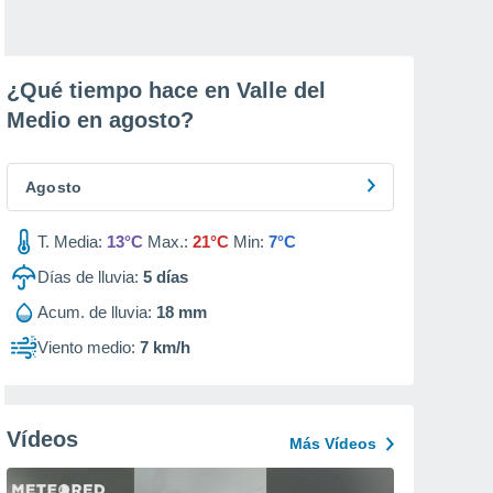
¿Qué tiempo hace en Valle del
Medio en
agosto
?
Agosto
T. Media:
13°C
Max.:
21°C
Min:
7°C
Días de lluvia:
5
días
Acum. de lluvia:
18 mm
Viento medio:
7 km/h
Vídeos
Más Vídeos