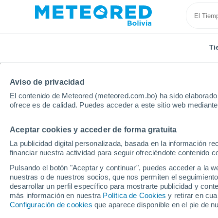
Ti
Aviso de privacidad
El contenido de Meteored (meteored.com.bo) ha sido elaborado p
ofrece es de calidad. Puedes acceder a este sitio web mediante
Aceptar cookies y acceder de forma gratuita
Inicio
Tarija
Valle del Medio
La publicidad digital personalizada, basada en la información r
financiar nuestra actividad para seguir ofreciéndote contenido c
Tiempo en Valle del Me
Pulsando el botón "Aceptar y continuar", puedes acceder a la w
nuestras o de nuestros socios, que nos permiten el seguimiento
18:09
Viernes
desarrollar un perfil específico para mostrarte publicidad y co
más información en nuestra
Política de Cookies
y retirar en cu
Configuración de cookies
que aparece disponible en el pie de n
Nubes y claros