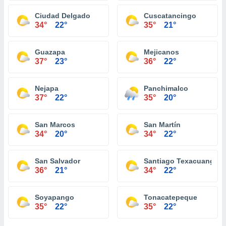
Ciudad Delgado
Cuscatancingo
34°
22°
35°
21°
Guazapa
Mejicanos
37°
23°
36°
22°
Nejapa
Panchimalco
37°
22°
35°
20°
San Marcos
San Martín
34°
20°
34°
22°
San Salvador
Santiago Texacuangos
36°
21°
34°
22°
Soyapango
Tonacatepeque
35°
22°
35°
22°