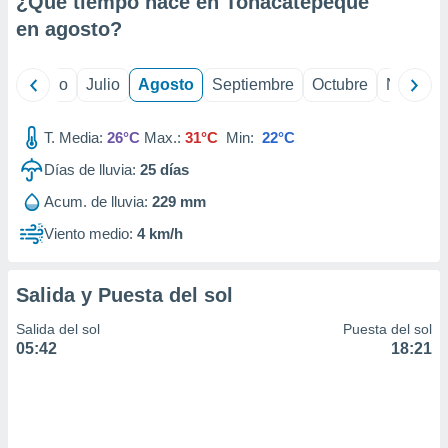
¿Qué tiempo hace en Tonacatepeque
ados con el
 seleccionar
en
agosto
?
o.
calización
yo
Junio
Julio
Agosto
Septiembre
Octubre
Noviemb
precisa e
ión mediante
T. Media:
26°C
Max.:
31°C
Min:
22°C
, publicidad
Días de lluvia:
25
días
dos,
Acum. de lluvia:
229 mm
 publicidad
,
Viento medio:
4 km/h
ón de
 desarrollo
s.
Salida y Puesta del sol
tros 1199
Salida del sol
Puesta del sol
ios
05:42
18:21