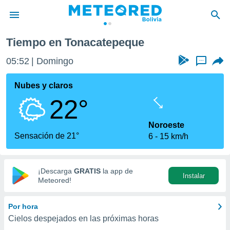
epeque
Tiempo en Tonacatepeque
privacidad
05:52
Domingo
...
o de
com.bo) ha
Nubes y claros
ado por
22°
es para
ue la
 que se
Noroeste
e calidad.
Sensación de 21°
6
15 km/h
eder a este
ediante las
opciones:
¡Descarga
GRATIS
la app de
Instalar
ookies y
Meteored!
e forma
Por hora
d digital
Cielos despejados en las próximas horas
ada, basada