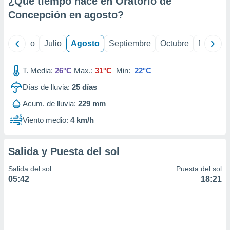
¿Qué tiempo hace en Oratorio de
ados con el
 seleccionar
Concepción en
agosto
?
o.
calización
yo
Junio
Julio
Agosto
Septiembre
Octubre
Noviemb
precisa e
ión mediante
T. Media:
26°C
Max.:
31°C
Min:
22°C
, publicidad
Días de lluvia:
25
días
dos,
Acum. de lluvia:
229 mm
 publicidad
,
Viento medio:
4 km/h
ón de
 desarrollo
s.
Salida y Puesta del sol
tros 1199
Salida del sol
Puesta del sol
ios
05:42
18:21