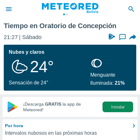
Tiempo en Oratorio de Concepción
privacidad
21:27
Sábado
...
o de
com.bo) ha
Nubes y claros
ado por
24°
es para
ue la
 que se
Menguante
e calidad.
Sensación de 24°
Iluminada:
21%
eder a este
ediante las
opciones:
¡Descarga
GRATIS
la app de
Instalar
ookies y
Meteored!
e forma
Por hora
d digital
Intervalos nubosos en las próximas horas
ada, basada