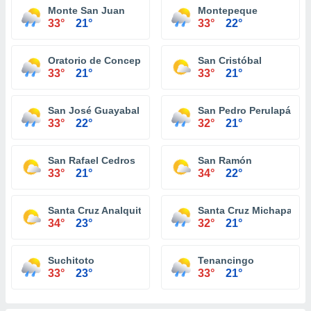
Monte San Juan
Montepeque
33°
21°
33°
22°
Oratorio de Concepción
San Cristóbal
33°
21°
33°
21°
San José Guayabal
San Pedro Perulapán
33°
22°
32°
21°
San Rafael Cedros
San Ramón
33°
21°
34°
22°
Santa Cruz Analquito
Santa Cruz Michapa
34°
23°
32°
21°
Suchitoto
Tenancingo
33°
23°
33°
21°