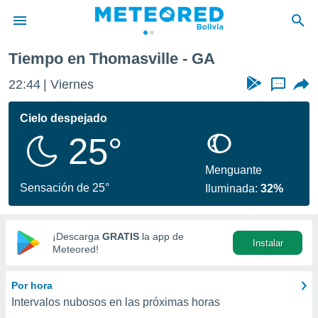
Tiempo en Thomasville - GA
privacidad
22:44
Viernes
...
o de
com.bo) ha
Cielo despejado
ado por
25°
es para
ue la
 que se
Menguante
e calidad.
Sensación de 25°
Iluminada:
32%
eder a este
ediante las
opciones:
¡Descarga
GRATIS
la app de
Instalar
ookies y
Meteored!
e forma
Por hora
d digital
Intervalos nubosos en las próximas horas
ada, basada