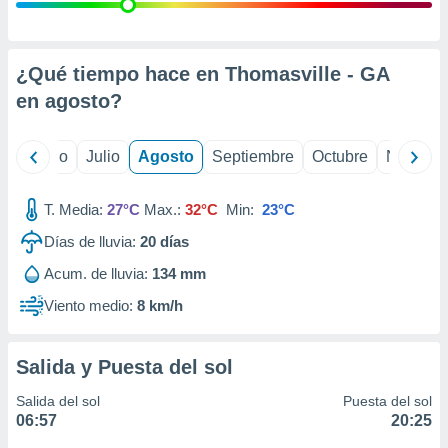
ados con el
 seleccionar
o.
calización
¿Qué tiempo hace en Thomasville - GA
precisa e
en
agosto
?
ión mediante
, publicidad
yo
Junio
Julio
Agosto
Septiembre
Octubre
Noviemb
dos,
 publicidad
T. Media:
27°C
Max.:
32°C
Min:
23°C
,
Días de lluvia:
20
días
ón de
 desarrollo
Acum. de lluvia:
134 mm
s.
Viento medio:
8 km/h
tros 1199
ios
Salida y Puesta del sol
Salida del sol
Puesta del sol
06:57
20:25