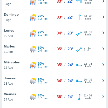
33°
/
22°
ublicidad y
2.8 mm
km/h
8 Ago
do en
Domingo
 mismo.
70%
13
-
33
33°
/
22°
3.2 mm
km/h
sultar más
9 Ago
 en nuestra
 Cookies
y
Lunes
70%
18
-
44
34°
/
23°
ualquier
1.1 mm
km/h
10 Ago
ento
Martes
 botón
80%
9
-
31
35°
/
23°
0.4 mm
km/h
11 Ago
ación de
kies
 disponible
Miércoles
90%
12
-
33
35°
/
24°
e nuestra
1.1 mm
km/h
12 Ago
.
Jueves
80%
IVAMENTE,
10
-
32
34°
/
24°
1.2 mm
km/h
13 Ago
as
Viernes
70%
11
-
26
36°
/
24°
 a cookies
0.7 mm
km/h
14 Ago
 no aceptar