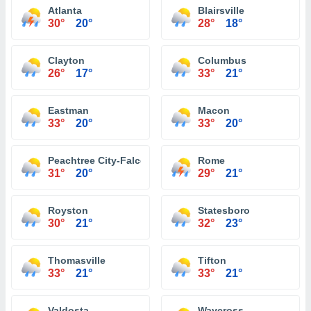
Atlanta
Blairsville
30°
20°
28°
18°
Clayton
Columbus
26°
17°
33°
21°
Eastman
Macon
33°
20°
33°
20°
Peachtree City-Falcon Field Atlanta
Rome
31°
20°
29°
21°
Royston
Statesboro
30°
21°
32°
23°
Thomasville
Tifton
33°
21°
33°
21°
Valdosta
Waycross