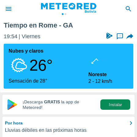
Tiempo en Rome - GA
privacidad
19:54
Viernes
...
o de
com.bo) ha
Nubes y claros
ado por
26°
es para
ue la
 que se
Noreste
e calidad.
Sensación de 28°
2
12 km/h
eder a este
ediante las
opciones:
¡Descarga
GRATIS
la app de
Instalar
ookies y
Meteored!
e forma
Por hora
d digital
Lluvias débiles en las próximas horas
ada, basada