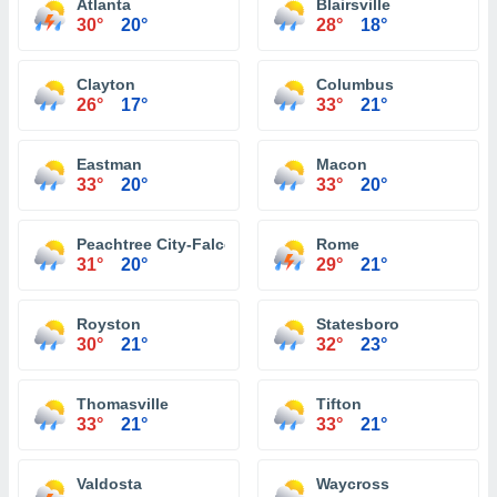
Atlanta
Blairsville
30°
20°
28°
18°
Clayton
Columbus
26°
17°
33°
21°
Eastman
Macon
33°
20°
33°
20°
Peachtree City-Falcon Field Atlanta
Rome
31°
20°
29°
21°
Royston
Statesboro
30°
21°
32°
23°
Thomasville
Tifton
33°
21°
33°
21°
Valdosta
Waycross