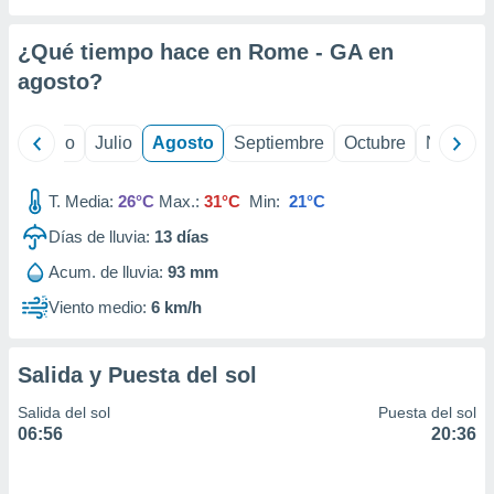
ados con el
 seleccionar
o.
¿Qué tiempo hace en Rome - GA en
calización
agosto
?
precisa e
ión mediante
yo
Junio
Julio
Agosto
Septiembre
Octubre
Noviemb
, publicidad
T. Media:
26°C
Max.:
31°C
Min:
21°C
dos,
 publicidad
Días de lluvia:
13
días
,
ón de
Acum. de lluvia:
93 mm
 desarrollo
Viento medio:
6 km/h
s.
tros 1199
ios
Salida y Puesta del sol
Salida del sol
Puesta del sol
06:56
20:36