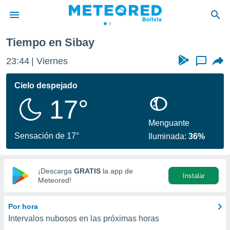
Tiempo en Sibay
privacidad
23:44
Viernes
...
o de
com.bo) ha
Cielo despejado
ado por
17°
es para
ue la
 que se
Menguante
e calidad.
Sensación de 17°
Iluminada:
36%
eder a este
ediante las
opciones:
¡Descarga
GRATIS
la app de
Instalar
ookies y
Meteored!
e forma
Por hora
d digital
Intervalos nubosos en las próximas horas
ada, basada