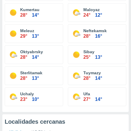
Kumertau
Maloyaz
28°
14°
24°
12°
Meleuz
Neftekamsk
29°
13°
28°
16°
Oktyabrsky
Sibay
28°
14°
25°
13°
Sterlitamak
Tuymazy
28°
13°
28°
14°
Uchaly
Ufa
23°
10°
27°
14°
Localidades cercanas