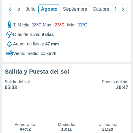
ados con el
 seleccionar
yo
Junio
Julio
Agosto
Septiembre
Octubre
Noviemb
o.
calización
T. Media:
18°C
Max.:
23°C
Min:
11°C
precisa e
ión mediante
Días de lluvia:
9
días
, publicidad
Acum. de lluvia:
47 mm
Viento medio:
11 km/h
dos,
 publicidad
,
Salida y Puesta del sol
ón de
 desarrollo
Salida del sol
Puesta del sol
s.
05:33
20:47
tros 1199
ios
Primera luz
Mediodía
Última luz
04:52
13:11
21:28