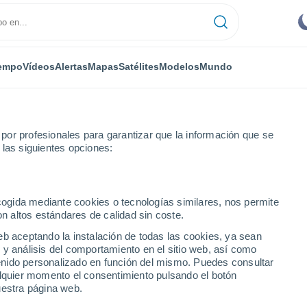
empo
Vídeos
Alertas
Mapas
Satélites
Modelos
Mundo
or profesionales para garantizar que la información que se
 las siguientes opciones:
ecogida mediante cookies o tecnologías similares, nos permite
on altos estándares de calidad sin coste.
eb aceptando la instalación de todas las cookies, ya sean
 y análisis del comportamiento en el sitio web, así como
...
ntenido personalizado en función del mismo. Puedes consultar
alquier momento el consentimiento pulsando el botón
Por hora
uestra página web.
Cielos nubosos en las próximas
horas