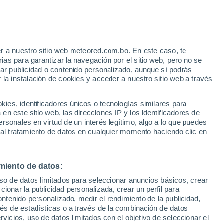
e
r a nuestro sitio web meteored.com.bo. En este caso, te
:
48%
as para garantizar la navegación por el sitio web, pero no se
rar publicidad o contenido personalizado, aunque sí podrás
 la instalación de cookies y acceder a nuestro sitio web a través
odelos
es, identificadores únicos o tecnologías similares para
n este sitio web, las direcciones IP y los identificadores de
rsonales en virtud de un interés legítimo, algo a lo que puedes
 al tratamiento de datos en cualquier momento haciendo clic en
omingo
Lunes
Martes
Miércoles
9 Ago
10 Ago
11 Ago
12 Ago
miento de datos:
uso de datos limitados para seleccionar anuncios básicos, crear
90%
60%
ccionar la publicidad personalizada, crear un perfil para
6.4 mm
9.4 mm
ontenido personalizado, medir el rendimiento de la publicidad,
27°
/
18°
23°
/
15°
24°
/
13°
26°
/
13°
vés de estadísticas o a través de la combinación de datos
rvicios, uso de datos limitados con el objetivo de seleccionar el