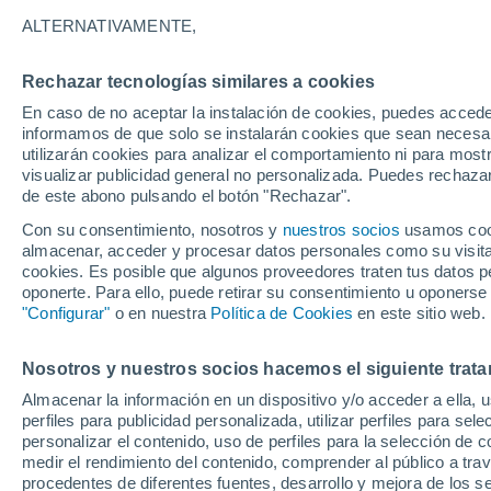
16°
ALTERNATIVAMENTE,
Rechazar tecnologías similares a cookies
Menguant
En caso de no aceptar la instalación de cookies, puedes accede
Iluminada
Sensación de 16°
informamos de que solo se instalarán cookies que sean necesari
utilizarán cookies para analizar el comportamiento ni para most
visualizar publicidad general no personalizada. Puedes rechazar
de este abono pulsando el botón "Rechazar".
Tiempo 1 - 7 días
Mapa de nubosidad
Satélites
M
Con su consentimiento, nosotros y
nuestros socios
usamos cooki
almacenar, acceder y procesar datos personales como su visita e
cookies. Es posible que algunos proveedores traten tus datos pe
oponerte. Para ello, puede retirar su consentimiento u oponerse
Mañana
Sábado
D
Hoy
"Configurar"
o en nuestra
Política de Cookies
en este sitio web.
7 Ago
8 Ago
6 Ago
Nosotros y nuestros socios hacemos el siguiente trata
Almacenar la información en un dispositivo y/o acceder a ella, 
70%
perfiles para publicidad personalizada, utilizar perfiles para sele
7.5 mm
personalizar el contenido, uso de perfiles para la selección de c
27°
/
15°
30°
/
17°
23°
/
14°
medir el rendimiento del contenido, comprender al público a tra
procedentes de diferentes fuentes, desarrollo y mejora de los se