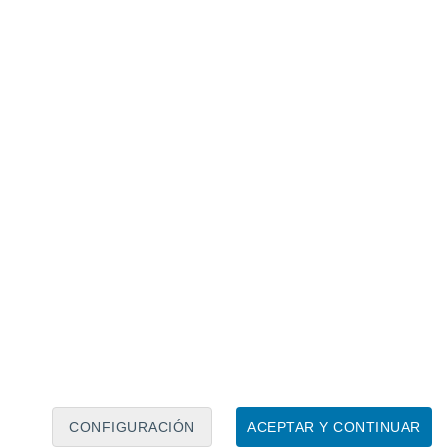
Calendario lunar
Lun
Mar
Mié
Jue
Vie
Sáb
Dom
6
7
8
9
10
11
12
13
14
15
16
17
18
19
CONFIGURACIÓN
ACEPTAR Y CONTINUAR
100