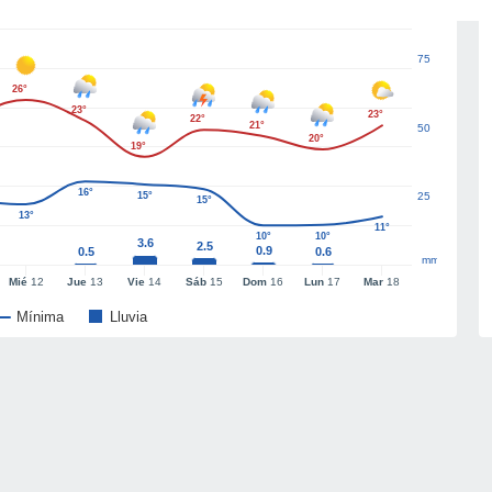
75
26°
23°
23°
22°
21°
50
20°
19°
16°
15°
25
15°
13°
11°
10°
10°
3.6
2.5
0.9
0.5
0.6
mm
Mié
12
Jue
13
Vie
14
Sáb
15
Dom
16
Lun
17
Mar
18
Mínima
Lluvia