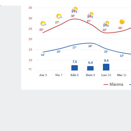
35
30°
30
27°
27°
24°
25
23°
23°
20
18°
17°
15
15°
15°
14°
13°
10
9.4
7.5
6.4
°C
Jue
6
Vie
7
Sáb
8
Dom
9
Lun
10
Mar
11
Máxima