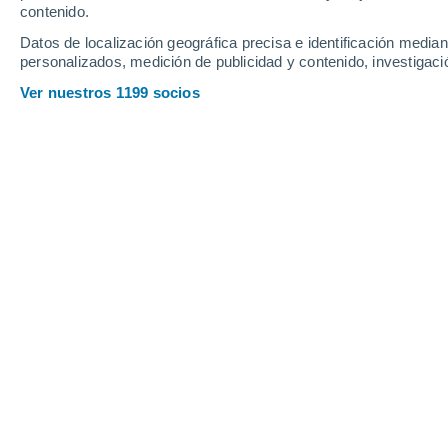
contenido.
14
-
29
km/h
21
-
42
km/h
12
12
-
27
km/h
Datos de localización geográfica precisa e identificación mediant
personalizados, medición de publicidad y contenido, investigació
Tiempo en Birsk hoy
, 6 de agosto
Ver nuestros 1199 socios
Nubes y claro
23°
17:00
Sensación T.
25
Nubes y claro
22°
18:00
Sensación T.
25
Nubes y claro
22°
19:00
Sensación T.
22
Soleado
20°
20:00
Sensación T.
20
Soleado
19°
21:00
Sensación T.
19