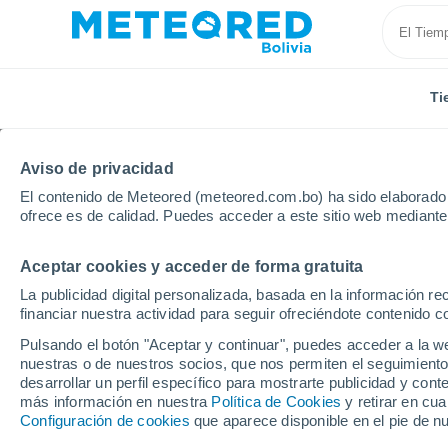
Ti
Aviso de privacidad
El contenido de Meteored (meteored.com.bo) ha sido elaborado p
ofrece es de calidad. Puedes acceder a este sitio web mediante
Aceptar cookies y acceder de forma gratuita
Inicio
Rusia
Bashkortostán
Birsk
La publicidad digital personalizada, basada en la información r
financiar nuestra actividad para seguir ofreciéndote contenido c
Tiempo en Birsk
Pulsando el botón "Aceptar y continuar", puedes acceder a la w
nuestras o de nuestros socios, que nos permiten el seguimiento
23:21
Jueves
desarrollar un perfil específico para mostrarte publicidad y co
más información en nuestra
Política de Cookies
y retirar en cu
Configuración de cookies
que aparece disponible en el pie de n
Cielo despejado