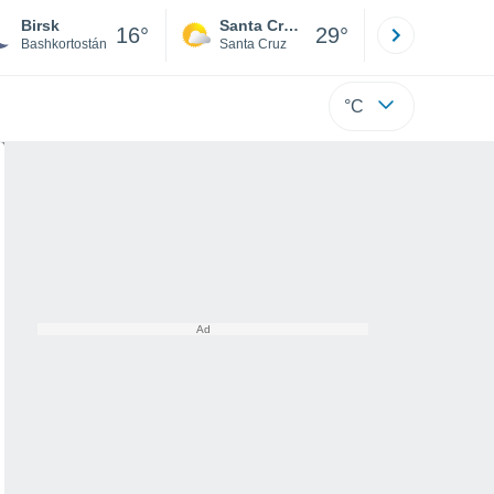
Birsk
Santa Cruz de la Sierra
La Paz
16°
29°
Bashkortostán
Santa Cruz
La Paz
°C