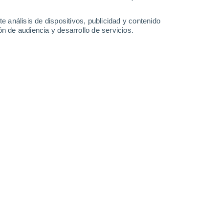
-
35
km/h
19
-
42
km/h
13
-
28
km/h
11
-
28
km/h
e análisis de dispositivos, publicidad y contenido
n de audiencia y desarrollo de servicios.
s
Noroeste
2 Bajo
°
10
-
26 km/h
FPS:
no
s
Noroeste
1 Bajo
°
9
-
22 km/h
FPS:
no
s
Norte
1 Bajo
°
7
-
19 km/h
FPS:
no
Noreste
0 Bajo
°
5
-
14 km/h
FPS:
no
Este
0 Bajo
°
4
-
9 km/h
FPS:
no