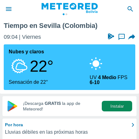
Tiempo en Sevilla (Colombia)
privacidad
09:04
Viernes
...
o de
com.bo) ha
Nubes y claros
ado por
22°
es para
ue la
 que se
UV
4 Medio
FPS
e calidad.
Sensación de 22°
6-10
eder a este
ediante las
opciones:
¡Descarga
GRATIS
la app de
Instalar
ookies y
Meteored!
e forma
Por hora
d digital
Lluvias débiles en las próximas horas
ada, basada