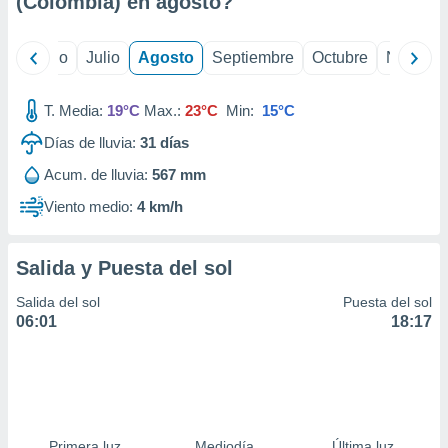
(Colombia) en
agosto
?
ados con el
 seleccionar
o.
yo
Junio
Julio
Agosto
Septiembre
Octubre
Noviemb
calización
precisa e
ión mediante
T. Media:
19°C
Max.:
23°C
Min:
15°C
Días de lluvia:
31
días
, publicidad
Acum. de lluvia:
567 mm
dos,
 publicidad
Viento medio:
4 km/h
,
ón de
 desarrollo
Salida y Puesta del sol
s.
Salida del sol
Puesta del sol
tros 1199
06:01
18:17
ios
Primera luz
Mediodía
Última luz