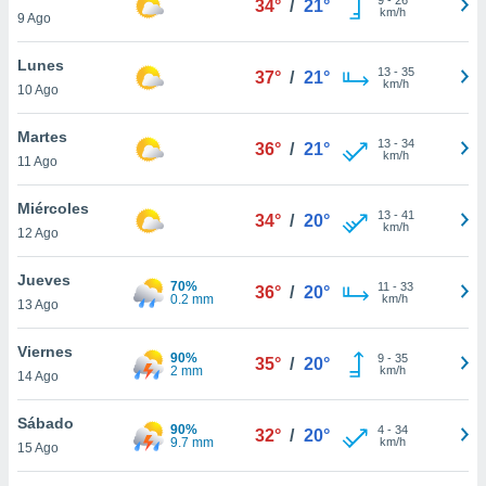
34°
/
21°
ublicidad y
km/h
9 Ago
do en
Lunes
 mismo.
13
-
35
37°
/
21°
km/h
sultar más
10 Ago
 en nuestra
 Cookies
y
Martes
13
-
34
36°
/
21°
ualquier
km/h
11 Ago
ento
Miércoles
 botón
13
-
41
34°
/
20°
km/h
12 Ago
ación de
kies
 disponible
Jueves
70%
11
-
33
36°
/
20°
e nuestra
0.2 mm
km/h
13 Ago
.
Viernes
90%
IVAMENTE,
9
-
35
35°
/
20°
2 mm
km/h
14 Ago
as
Sábado
90%
4
-
34
32°
/
20°
 a cookies
9.7 mm
km/h
15 Ago
 no aceptar