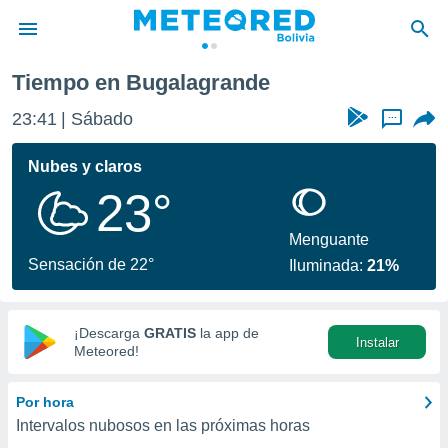
Tiempo en Bugalagrande
privacidad
23:41
Sábado
...
o de
com.bo) ha
Nubes y claros
ado por
23°
es para
ue la
 que se
Menguante
e calidad.
Sensación de 22°
Iluminada:
21%
eder a este
ediante las
opciones:
¡Descarga
GRATIS
la app de
Instalar
ookies y
Meteored!
e forma
Por hora
d digital
Intervalos nubosos en las próximas horas
ada, basada