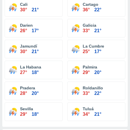
Cali
Cartago
30°
21°
36°
22°
Darien
Galicia
26°
17°
33°
21°
Jamundí
La Cumbre
30°
21°
25°
17°
La Habana
Palmira
27°
18°
29°
20°
Pradera
Roldanillo
28°
20°
33°
22°
Sevilla
Tuluá
29°
18°
34°
21°