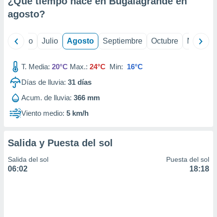
¿Qué tiempo hace en Bugalagrande en
ados con el
 seleccionar
agosto
?
o.
calización
yo
Junio
Julio
Agosto
Septiembre
Octubre
Noviemb
precisa e
ión mediante
T. Media:
20°C
Max.:
24°C
Min:
16°C
, publicidad
Días de lluvia:
31
días
dos,
Acum. de lluvia:
366 mm
 publicidad
,
Viento medio:
5 km/h
ón de
 desarrollo
s.
Salida y Puesta del sol
tros 1199
Salida del sol
Puesta del sol
ios
06:02
18:18