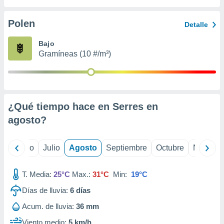
ados con el
 seleccionar
o.
Polen
Detalle
calización
Bajo
precisa e
Gramíneas (10 #/m³)
ión mediante
, publicidad
dos,
 publicidad
¿Qué tiempo hace en Serres en
,
agosto
?
ón de
 desarrollo
s.
yo
Junio
Julio
Agosto
Septiembre
Octubre
Noviemb
tros 1199
ios
T. Media:
25°C
Max.:
31°C
Min:
19°C
Días de lluvia:
6
días
Acum. de lluvia:
36 mm
Viento medio:
5 km/h