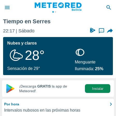
Tiempo en Serres
privacidad
22:17
Sábado
...
o de
com.bo) ha
Nubes y claros
ado por
28°
es para
ue la
 que se
Menguante
e calidad.
Sensación de 29°
Iluminada:
25%
eder a este
ediante las
opciones:
¡Descarga
GRATIS
la app de
Instalar
ookies y
Meteored!
e forma
Por hora
d digital
Intervalos nubosos en las próximas horas
ada, basada