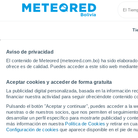
Ti
Aviso de privacidad
El contenido de Meteored (meteored.com.bo) ha sido elaborado p
ofrece es de calidad. Puedes acceder a este sitio web mediante
Aceptar cookies y acceder de forma gratuita
Inicio
Grecia
La publicidad digital personalizada, basada en la información r
financiar nuestra actividad para seguir ofreciéndote contenido c
Tiempo en Grecia. Pron
Pulsando el botón "Aceptar y continuar", puedes acceder a la w
nuestras o de nuestros socios, que nos permiten el seguimiento
desarrollar un perfil específico para mostrarte publicidad y co
Hoy, 6 agosto
Todo el día
Símbolo
más información en nuestra
Política de Cookies
y retirar en cu
Configuración de cookies
que aparece disponible en el pie de n