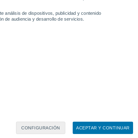
31°
26°
23°
26°
Chania
Karpathos
Heraclión
e análisis de dispositivos, publicidad y contenido
n de audiencia y desarrollo de servicios.
Leaflet
|
©
OpenStreetMap
|
ECMWF
by © Meteored
CONFIGURACIÓN
ACEPTAR Y CONTINUAR