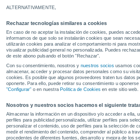
ALTERNATIVAMENTE,
35
23
Mouries
Rechazar tecnologías similares a cookies
31°
20°
En caso de no aceptar la instalación de cookies, puedes accede
Kastoria
Tesalónica
informamos de que solo se instalarán cookies que sean necesari
utilizarán cookies para analizar el comportamiento ni para most
34°
33°
visualizar publicidad general no personalizada. Puedes rechazar
22°
25°
de este abono pulsando el botón "Rechazar".
Lárisa
Corfú
34°
Con su consentimiento, nosotros y
nuestros socios
usamos cooki
Isla
24°
Skiat
almacenar, acceder y procesar datos personales como su visita e
36°
Lefkada
cookies. Es posible que algunos proveedores traten tus datos pe
25°
oponerte. Para ello, puede retirar su consentimiento u oponerse
Itea
"Configurar"
o en nuestra
Política de Cookies
en este sitio web.
34°
27°
A
Zakinthos
Nosotros y nuestros socios hacemos el siguiente trata
35°
26°
Almacenar la información en un dispositivo y/o acceder a ella, 
Kalamata
perfiles para publicidad personalizada, utilizar perfiles para sele
personalizar el contenido, uso de perfiles para la selección de c
Citera
medir el rendimiento del contenido, comprender al público a tra
procedentes de diferentes fuentes, desarrollo y mejora de los se