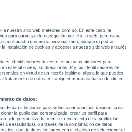
35°
20°
°
Vissa
°
34°
33°
25°
25°
32°
Alejandrópolis
Thassos
25°
r a nuestro sitio web meteored.com.bo. En este caso, te
as para garantizar la navegación por el sitio web, pero no se
33°
rar publicidad o contenido personalizado, aunque sí podrás
24°
 la instalación de cookies y acceder a nuestro sitio web a través
Lemnos
30°
32°
25°
28°
24°
es, identificadores únicos o tecnologías similares para
 de
23°
Mitilene
hos
n este sitio web, las direcciones IP y los identificadores de
Skyros
rsonales en virtud de un interés legítimo, algo a lo que puedes
 al tratamiento de datos en cualquier momento haciendo clic en
35°
26°
37°
thina
24°
26°
Samos
23°
miento de datos:
Isla Mikonos
30°
uso de datos limitados para seleccionar anuncios básicos, crear
24°
31°
28°
ccionar la publicidad personalizada, crear un perfil para
Kos
30°
26°
24°
ontenido personalizado, medir el rendimiento de la publicidad,
24°
Rodas
Isla
vés de estadísticas o a través de la combinación de datos
Santorini
rvicios, uso de datos limitados con el objetivo de seleccionar el
29°
28°