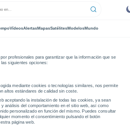
empo
Vídeos
Alertas
Mapas
Satélites
Modelos
Mundo
or profesionales para garantizar que la información que se
 las siguientes opciones:
ecogida mediante cookies o tecnologías similares, nos permite
on altos estándares de calidad sin coste.
óstico a 14 días
eb aceptando la instalación de todas las cookies, ya sean
 y análisis del comportamiento en el sitio web, así como
ntenido personalizado en función del mismo. Puedes consultar
alquier momento el consentimiento pulsando el botón
uestra página web.