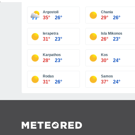
Argostoli
Chania
35°
26°
29°
26°
Ierapetra
Isla Mikonos
31°
23°
26°
23°
Karpathos
Kos
28°
23°
30°
24°
Rodas
Samos
31°
26°
37°
24°