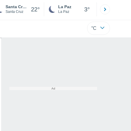
Santa Cruz de la Sierra
La Paz
Villa Tuna
22°
3°
Santa Cruz
La Paz
Cochabamb
°C