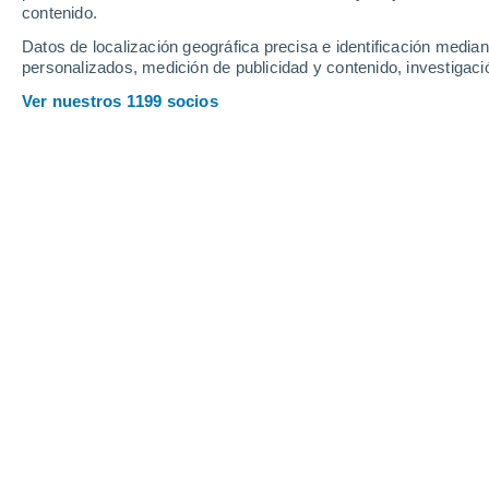
contenido.
Datos de localización geográfica precisa e identificación mediant
Periferias Grecia
personalizados, medición de publicidad y contenido, investigació
Ver nuestros 1199 socios
Principales ciudades