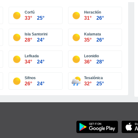
Corfú
Heraclión
33°
25°
31°
26°
Isla Santorini
Kalamata
28°
24°
35°
26°
Lefkada
Leonidio
34°
24°
36°
28°
Sifnos
Tesalónica
26°
24°
32°
25°