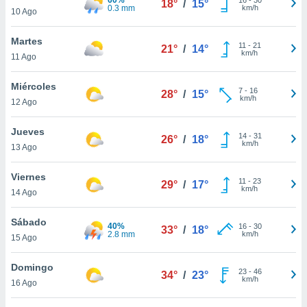
18°
/
15°
ublicidad y
0.3 mm
km/h
10 Ago
do en
Martes
 mismo.
11
-
21
21°
/
14°
km/h
sultar más
11 Ago
 en nuestra
 Cookies
y
Miércoles
7
-
16
28°
/
15°
ualquier
km/h
12 Ago
ento
Jueves
 botón
14
-
31
26°
/
18°
km/h
13 Ago
ación de
kies
 disponible
Viernes
11
-
23
29°
/
17°
e nuestra
km/h
14 Ago
.
Sábado
40%
IVAMENTE,
16
-
30
33°
/
18°
2.8 mm
km/h
15 Ago
as
Domingo
23
-
46
34°
/
23°
 a cookies
km/h
16 Ago
 no aceptar