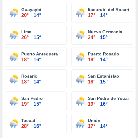
Guayaybi
Itacurubí del Rosario
20°
14°
17°
14°
Lima
Nueva Germania
26°
15°
24°
15°
Puerto Antequera
Puerto Rosario
18°
16°
18°
14°
Rosario
San Estanislao
18°
14°
18°
15°
San Pedro
San Pedro de Ycuaman
19°
15°
19°
16°
Tacuatí
Unión
28°
16°
17°
14°