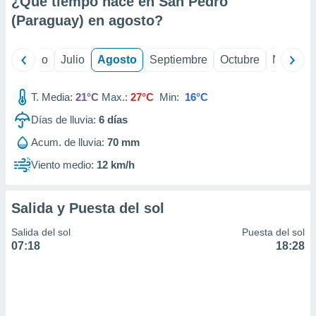
¿Qué tiempo hace en San Pedro
ados con el
 seleccionar
(Paraguay) en
agosto
?
o.
calización
yo
Junio
Julio
Agosto
Septiembre
Octubre
Noviemb
precisa e
ión mediante
T. Media:
21°C
Max.:
27°C
Min:
16°C
, publicidad
Días de lluvia:
6
días
dos,
Acum. de lluvia:
70 mm
 publicidad
,
Viento medio:
12 km/h
ón de
 desarrollo
s.
Salida y Puesta del sol
tros 1199
Salida del sol
Puesta del sol
ios
07:18
18:28