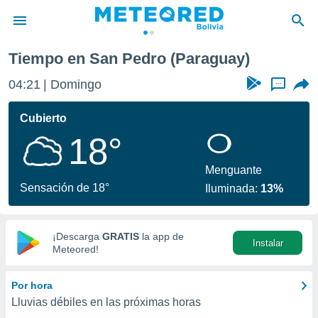
Tiempo en San Pedro (Paraguay)
privacidad
04:21
Domingo
...
o de
com.bo) ha
Cubierto
ado por
18°
es para
ue la
 que se
Menguante
e calidad.
Sensación de 18°
Iluminada:
13%
eder a este
ediante las
opciones:
¡Descarga
GRATIS
la app de
Instalar
ookies y
Meteored!
e forma
Por hora
d digital
Lluvias débiles en las próximas horas
ada, basada