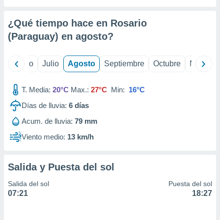
ados con el
 seleccionar
o.
¿Qué tiempo hace en Rosario
calización
(Paraguay) en
agosto
?
precisa e
ión mediante
yo
Junio
Julio
Agosto
Septiembre
Octubre
Noviemb
, publicidad
T. Media:
20°C
Max.:
27°C
Min:
16°C
dos,
 publicidad
Días de lluvia:
6
días
,
ón de
Acum. de lluvia:
79 mm
 desarrollo
Viento medio:
13 km/h
s.
tros 1199
ios
Salida y Puesta del sol
Salida del sol
Puesta del sol
07:21
18:27