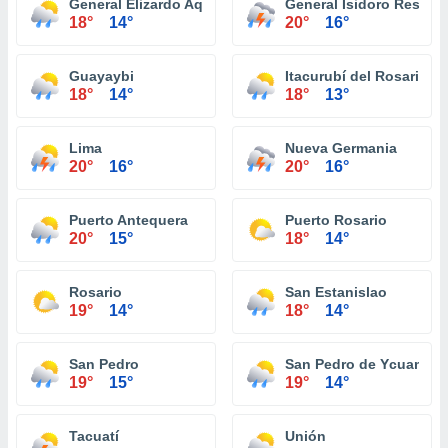
General Elizardo Aquino
General Isidoro Resqui
18°
14°
20°
16°
Guayaybi
Itacurubí del Rosario
18°
14°
18°
13°
Lima
Nueva Germania
20°
16°
20°
16°
Puerto Antequera
Puerto Rosario
20°
15°
18°
14°
Rosario
San Estanislao
19°
14°
18°
14°
San Pedro
San Pedro de Ycuaman
19°
15°
19°
14°
Tacuatí
Unión