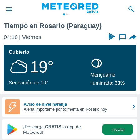
Tiempo en Rosario (Paraguay)
privacidad
04:10
Viernes
...
o de
com.bo) ha
Cubierto
ado por
19°
es para
ue la
 que se
Menguante
e calidad.
Sensación de 19°
Iluminada:
33%
eder a este
ediante las
opciones:
Aviso de nivel naranja
Alerta importante por tormenta en Rosario hoy
ookies y
e forma
¡Descarga
GRATIS
la app de
Instalar
d digital
Meteored!
ada, basada