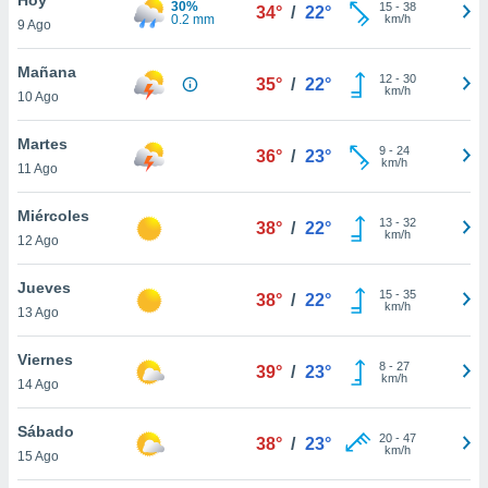
30%
ublicidad y
15
-
38
34°
/
22°
0.2 mm
km/h
9 Ago
do en
 mismo.
Mañana
12
-
30
35°
/
22°
sultar más
km/h
10 Ago
 en nuestra
 Cookies
y
Martes
9
-
24
ualquier
36°
/
23°
km/h
11 Ago
ento
 botón
Miércoles
13
-
32
38°
/
22°
ación de
km/h
12 Ago
kies
 disponible
Jueves
15
-
35
e nuestra
38°
/
22°
km/h
13 Ago
.
Viernes
IVAMENTE,
8
-
27
39°
/
23°
km/h
14 Ago
as
Sábado
20
-
47
38°
/
23°
 a cookies
km/h
15 Ago
 no aceptar