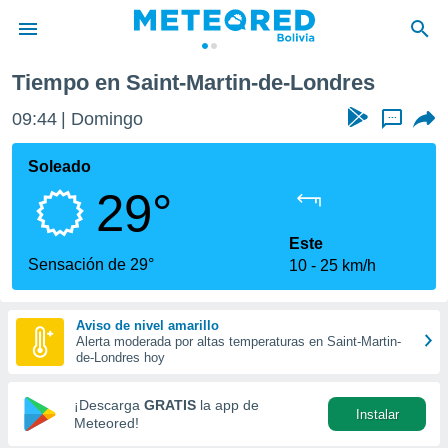
es
Tiempo en Saint-Martin-de-Londres
privacidad
09:44
Domingo
...
o de
com.bo) ha
Soleado
ado por
29°
es para
ue la
 que se
Este
e calidad.
Sensación de 29°
10
25 km/h
eder a este
ediante las
opciones:
Aviso de nivel amarillo
Alerta moderada por altas temperaturas en Saint-Martin-
ookies y
de-Londres hoy
e forma
¡Descarga
GRATIS
la app de
Instalar
d digital
Meteored!
ada, basada