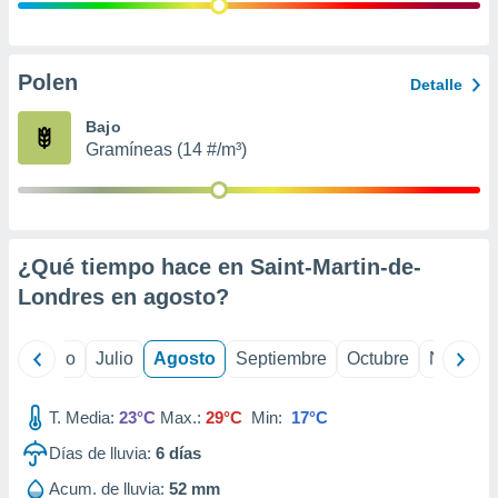
ados con el
 seleccionar
o.
calización
Polen
Detalle
precisa e
ión mediante
Bajo
Gramíneas (14 #/m³)
, publicidad
dos,
 publicidad
,
¿Qué tiempo hace en Saint-Martin-de-
ón de
 desarrollo
Londres en
agosto
?
s.
tros 1199
yo
Junio
Julio
Agosto
Septiembre
Octubre
Noviemb
ios
T. Media:
23°C
Max.:
29°C
Min:
17°C
Días de lluvia:
6
días
Acum. de lluvia:
52 mm