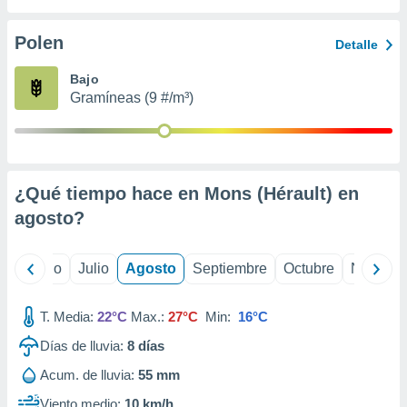
ados con el
 seleccionar
o.
Polen
Detalle
calización
Bajo
precisa e
Gramíneas (9 #/m³)
ión mediante
, publicidad
dos,
 publicidad
¿Qué tiempo hace en Mons (Hérault) en
,
agosto
?
ón de
 desarrollo
s.
yo
Junio
Julio
Agosto
Septiembre
Octubre
Noviemb
tros 1199
ios
T. Media:
22°C
Max.:
27°C
Min:
16°C
Días de lluvia:
8
días
Acum. de lluvia:
55 mm
Viento medio:
10 km/h