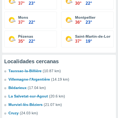
37°
23°
30°
22°
Mons
Montpellier
37°
22°
36°
23°
Pézenas
Saint-Martin-de-Londre
35°
22°
37°
19°
Localidades cercanas
Taussac-la-Billière
(10.87 km)
Villemagne-l'Argentière
(14.19 km)
Bédarieux
(17.04 km)
La Salvetat-sur-Agout
(20.6 km)
Murviel-lès-Béziers
(21.07 km)
Cruzy
(24.03 km)