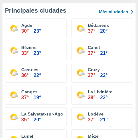
Principales ciudades
Más ciudades
Agde
Bédarieux
30°
23°
37°
20°
Béziers
Canet
33°
23°
37°
21°
Castries
Cruzy
36°
22°
37°
22°
Ganges
La Livinière
37°
19°
38°
22°
La Salvetat-sur-Agout
Lodève
35°
20°
37°
21°
Lunel
Mèze