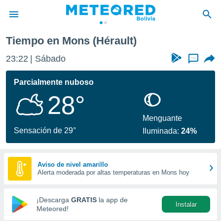
Tiempo en Mons (Hérault)
privacidad
23:22
Sábado
...
o de
com.bo) ha
Parcialmente nuboso
ado por
28°
es para
ue la
 que se
Menguante
e calidad.
Sensación de 29°
Iluminada:
24%
eder a este
ediante las
opciones:
Aviso de nivel amarillo
Alerta moderada por altas temperaturas en Mons hoy
ookies y
e forma
¡Descarga
GRATIS
la app de
Instalar
d digital
Meteored!
ada, basada