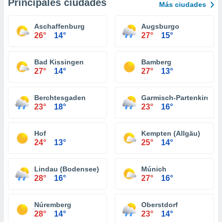
Principales ciudades
Más ciudades
Aschaffenburg
Augsburgo
26°
14°
27°
15°
Bad Kissingen
Bamberg
27°
14°
27°
13°
Berchtesgaden
Garmisch-Partenkirche
23°
18°
23°
16°
Hof
Kempten (Allgäu)
24°
13°
25°
14°
Lindau (Bodensee)
Múnich
28°
16°
27°
16°
Núremberg
Oberstdorf
28°
14°
23°
14°