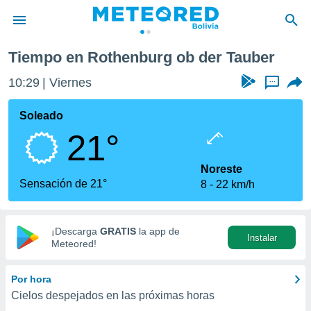
Tiempo en Rothenburg ob der Tauber
privacidad
10:29
Viernes
...
o de
com.bo) ha
Soleado
ado por
21°
es para
ue la
 que se
Noreste
e calidad.
Sensación de 21°
8
22 km/h
eder a este
ediante las
opciones:
¡Descarga
GRATIS
la app de
Instalar
ookies y
Meteored!
e forma
Por hora
d digital
Cielos despejados en las próximas horas
ada, basada