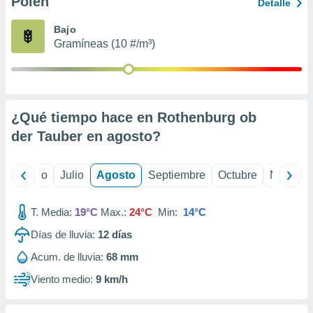
Polen
ados con el
Detalle
 seleccionar
o.
Bajo
Gramíneas (10 #/m³)
calización
precisa e
ión mediante
, publicidad
¿Qué tiempo hace en Rothenburg ob
dos,
der Tauber en
agosto
?
 publicidad
,
ón de
yo
Junio
Julio
Agosto
Septiembre
Octubre
Noviemb
 desarrollo
s.
T. Media:
19°C
Max.:
24°C
Min:
14°C
tros 1199
ios
Días de lluvia:
12
días
Acum. de lluvia:
68 mm
Viento medio:
9 km/h