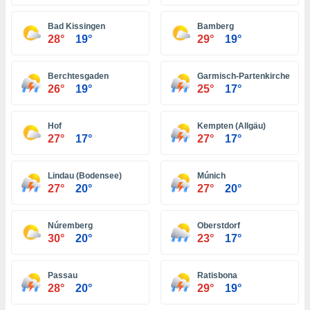
ón de
uedes
Bad Kissingen
Bamberg
uestro sitio
28°
19°
29°
19°
ed.com.bo.
o, te
 de que
Berchtesgaden
Garmisch-Partenkirchen
talarán
26°
19°
25°
17°
e sean
para
a
Hof
Kempten (Allgäu)
por el sitio
27°
17°
27°
17°
o se
cookies para
Lindau (Bodensee)
Múnich
nto ni para
27°
20°
27°
20°
licidad o
Núremberg
Oberstdorf
ado, aunque
30°
20°
23°
17°
sualizar
general no
ada. Puedes
Passau
Ratisbona
 instalación
28°
20°
29°
19°
y acceder a
io web a