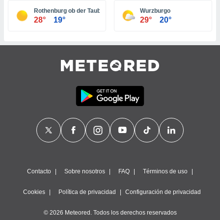
ste abono
Rothenburg ob der Tauber
Wurzburgo
 botón
28°
19°
29°
20°
.
nto,
cios
kies,
ores únicos
as similares
nar,
rocesar
onales como
 este sitio
recciones IP
ficadores de
 posible
s
Contacto
Sobre nosotros
FAQ
Términos de uso
 traten tus
nales en
Cookies
Política de privacidad
Configuración de privacidad
 interés
go a lo que
© 2026 Meteored. Todos los derechos reservados
nerte. Para