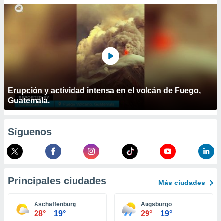
ublicidad y
do en
 mismo.
sultar más
 en nuestra
 Cookies
y
ualquier
ento
Erupción y actividad intensa en el volcán de Fuego,
 botón
Guatemala.
ación de
kies
 disponible
Síguenos
e nuestra
.
IVAMENTE,
Principales ciudades
Más ciudades
as
 a cookies
Aschaffenburg
Augsburgo
28°
19°
29°
19°
 no aceptar