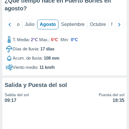
¿Qué tiempo hace en Puerto Bories en
ados con el
 seleccionar
agosto
?
o.
calización
yo
Junio
Julio
Agosto
Septiembre
Octubre
Noviemb
precisa e
ión mediante
T. Media:
2°C
Max.:
5°C
Min:
0°C
, publicidad
Días de lluvia:
17
días
dos,
Acum. de lluvia:
108 mm
 publicidad
,
Viento medio:
11 km/h
ón de
 desarrollo
s.
Salida y Puesta del sol
tros 1199
Salida del sol
Puesta del sol
ios
09:17
18:35