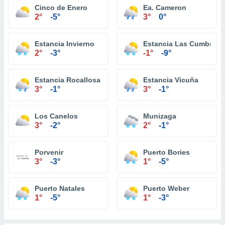
Cinco de Enero
Ea. Cameron
2°
-5°
3°
0°
Estancia Invierno
Estancia Las Cumbres
2°
-3°
-1°
-9°
Estancia Rocallosa
Estancia Vicuña
3°
-1°
3°
-1°
Los Canelos
Munizaga
3°
-2°
2°
-1°
Porvenir
Puerto Bories
3°
-3°
1°
-5°
Puerto Natales
Puerto Weber
1°
-5°
1°
-3°