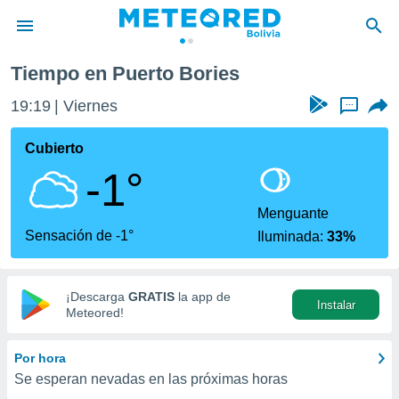
Tiempo en Puerto Bories
privacidad
19:19
Viernes
...
o de
com.bo) ha
Cubierto
ado por
-1°
es para
ue la
 que se
Menguante
e calidad.
Sensación de -1°
Iluminada:
33%
eder a este
ediante las
opciones:
¡Descarga
GRATIS
la app de
Instalar
ookies y
Meteored!
e forma
Por hora
d digital
Se esperan nevadas en las próximas horas
ada, basada