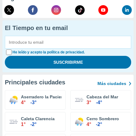
El Tiempo en tu email
He leído y acepto la política de privacidad.
Principales ciudades
Más ciudades
Aserradero la Paciencia
Cabeza del Mar
4°
-3°
3°
-4°
Caleta Clarencia
Cerro Sombrero
1°
-2°
4°
-2°