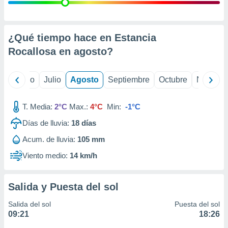
ados con el
 seleccionar
o.
calización
¿Qué tiempo hace en Estancia
precisa e
Rocallosa en
agosto
?
ión mediante
, publicidad
yo
Junio
Julio
Agosto
Septiembre
Octubre
Noviemb
dos,
 publicidad
T. Media:
2°C
Max.:
4°C
Min:
-1°C
,
Días de lluvia:
18
días
ón de
 desarrollo
Acum. de lluvia:
105 mm
s.
Viento medio:
14 km/h
tros 1199
ios
Salida y Puesta del sol
Salida del sol
Puesta del sol
09:21
18:26