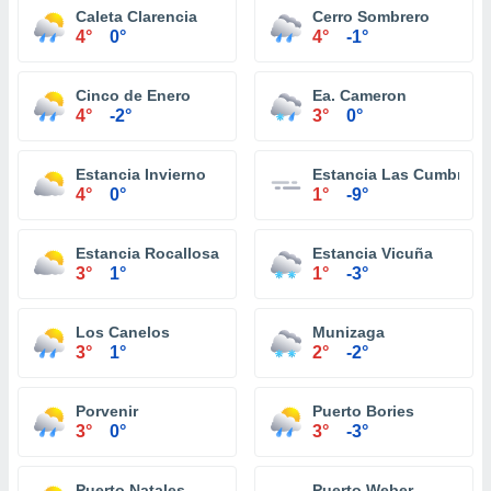
Caleta Clarencia
Cerro Sombrero
4°
0°
4°
-1°
Cinco de Enero
Ea. Cameron
4°
-2°
3°
0°
Estancia Invierno
Estancia Las Cumbres
4°
0°
1°
-9°
Estancia Rocallosa
Estancia Vicuña
3°
1°
1°
-3°
Los Canelos
Munizaga
3°
1°
2°
-2°
Porvenir
Puerto Bories
3°
0°
3°
-3°
Puerto Natales
Puerto Weber