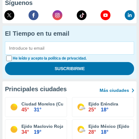
Síguenos
El Tiempo en tu email
He leído y acepto la política de privacidad.
Principales ciudades
Más ciudades
Ciudad Morelos (Cuervos)
Ejido Eréndira
45°
31°
25°
18°
Ejido Maclovio Rojas
Ejido México (Ejido Pun
34°
19°
28°
18°