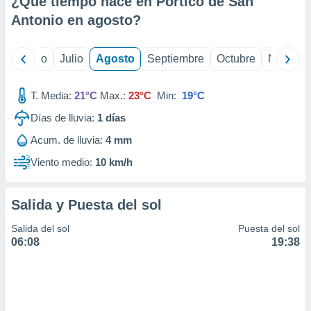
¿Qué tiempo hace en Portico de San
ados con el
 seleccionar
Antonio en
agosto
?
o.
calización
yo
Junio
Julio
Agosto
Septiembre
Octubre
Noviemb
precisa e
ión mediante
T. Media:
21°C
Max.:
23°C
Min:
19°C
, publicidad
Días de lluvia:
1
días
dos,
Acum. de lluvia:
4 mm
 publicidad
,
Viento medio:
10 km/h
ón de
 desarrollo
s.
Salida y Puesta del sol
tros 1199
Salida del sol
Puesta del sol
ios
06:08
19:38