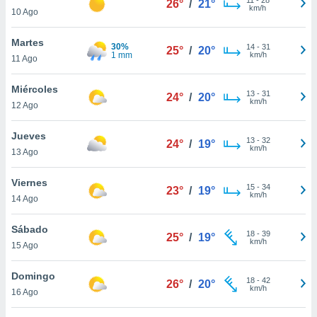
26°
/
21°
ublicidad y
km/h
10 Ago
do en
Martes
 mismo.
30%
14
-
31
25°
/
20°
1 mm
km/h
sultar más
11 Ago
 en nuestra
 Cookies
y
Miércoles
13
-
31
24°
/
20°
ualquier
km/h
12 Ago
ento
Jueves
 botón
13
-
32
24°
/
19°
km/h
13 Ago
ación de
kies
 disponible
Viernes
15
-
34
23°
/
19°
e nuestra
km/h
14 Ago
.
Sábado
IVAMENTE,
18
-
39
25°
/
19°
km/h
15 Ago
as
Domingo
18
-
42
26°
/
20°
 a cookies
km/h
16 Ago
 no aceptar