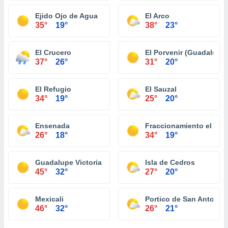
Ejido Ojo de Agua
El Arco
35°
19°
38°
23°
El Crucero
El Porvenir (Guadalupe)
37°
26°
31°
20°
El Refugio
El Sauzal
34°
19°
25°
20°
Ensenada
Fraccionamiento el Niñ
26°
18°
34°
19°
Guadalupe Victoria (Km. 43)
Isla de Cedros
45°
32°
27°
20°
Mexicali
Portico de San Antonio
46°
32°
26°
21°