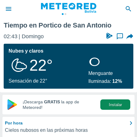
onio
Tiempo en Portico de San Antonio
privacidad
02:43
Domingo
...
o de
com.bo) ha
Nubes y claros
ado por
22°
es para
ue la
 que se
Menguante
e calidad.
Sensación de 22°
Iluminada:
12%
eder a este
ediante las
opciones:
¡Descarga
GRATIS
la app de
Instalar
ookies y
Meteored!
e forma
Por hora
d digital
Cielos nubosos en las próximas horas
ada, basada