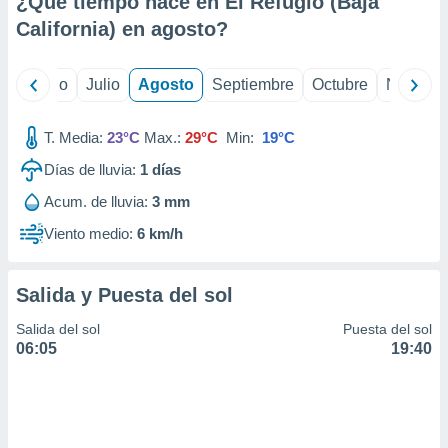
¿Qué tiempo hace en El Refugio (Baja
ados con el
 seleccionar
California) en
agosto
?
o.
calización
yo
Junio
Julio
Agosto
Septiembre
Octubre
Noviemb
precisa e
ión mediante
T. Media:
23°C
Max.:
29°C
Min:
19°C
, publicidad
Días de lluvia:
1
días
dos,
Acum. de lluvia:
3 mm
 publicidad
,
Viento medio:
6 km/h
ón de
 desarrollo
s.
Salida y Puesta del sol
tros 1199
Salida del sol
Puesta del sol
ios
06:05
19:40