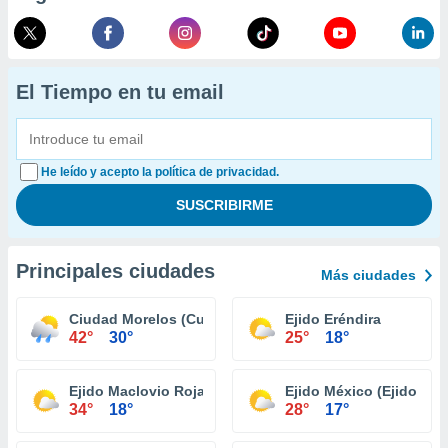
El Tiempo en tu email
He leído y acepto la política de privacidad.
Principales ciudades
Más ciudades
Ciudad Morelos (Cuervos)
Ejido Eréndira
42°
30°
25°
18°
Ejido Maclovio Rojas
Ejido México (Ejido Pun
34°
18°
28°
17°