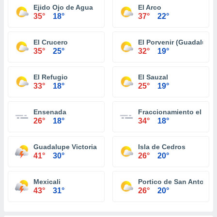
Ejido Ojo de Agua
El Arco
35°
18°
37°
22°
El Crucero
El Porvenir (Guadalupe)
35°
25°
32°
19°
El Refugio
El Sauzal
33°
18°
25°
19°
Ensenada
Fraccionamiento el Niñ
26°
18°
34°
18°
Guadalupe Victoria (Km. 43)
Isla de Cedros
41°
30°
26°
20°
Mexicali
Portico de San Antonio
43°
31°
26°
20°