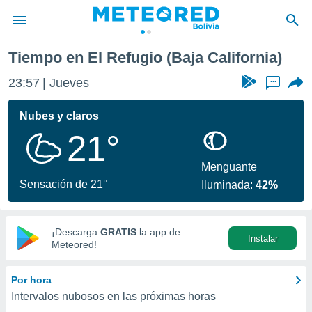
Tiempo en El Refugio (Baja California)
privacidad
23:57
Jueves
...
o de
com.bo) ha
Nubes y claros
ado por
21°
es para
ue la
 que se
Menguante
e calidad.
Sensación de 21°
Iluminada:
42%
eder a este
ediante las
opciones:
¡Descarga
GRATIS
la app de
Instalar
ookies y
Meteored!
e forma
Por hora
d digital
Intervalos nubosos en las próximas horas
ada, basada