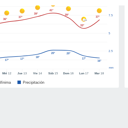
41°
39°
39°
7.5
37°
37°
36°
33°
5
2.5
20°
20°
18°
17°
17°
17°
16°
mm
Mié
12
Jue
13
Vie
14
Sáb
15
Dom
16
Lun
17
Mar
18
Mínima
Precipitación