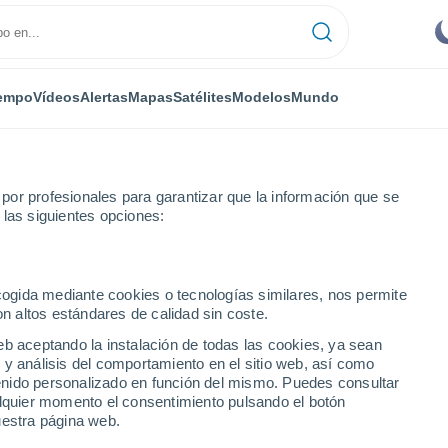
empo
Vídeos
Alertas
Mapas
Satélites
Modelos
Mundo
or profesionales para garantizar que la información que se
 las siguientes opciones:
ecogida mediante cookies o tecnologías similares, nos permite
on altos estándares de calidad sin coste.
eb aceptando la instalación de todas las cookies, ya sean
 y análisis del comportamiento en el sitio web, así como
...
ntenido personalizado en función del mismo. Puedes consultar
alquier momento el consentimiento pulsando el botón
Por hora
uestra página web.
Cielos despejados en las
próximas horas