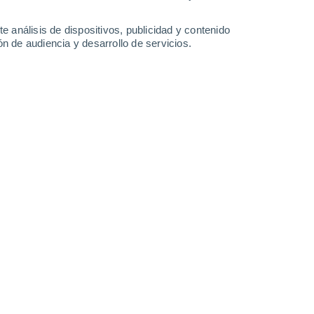
-
40
km/h
18
-
41
km/h
18
-
39
km/h
20
-
42
km/h
e análisis de dispositivos, publicidad y contenido
n de audiencia y desarrollo de servicios.
Noroeste
4 Medio
17
-
36 km/h
FPS:
6-10
Noroeste
2 Bajo
19
-
40 km/h
FPS:
no
Noroeste
1 Bajo
19
-
40 km/h
FPS:
no
Noroeste
0 Bajo
16
-
37 km/h
FPS:
no
Noroeste
0 Bajo
13
-
30 km/h
FPS:
no