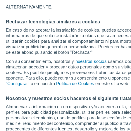
26°
ALTERNATIVAMENTE,
Rechazar tecnologías similares a cookies
Noroeste
En caso de no aceptar la instalación de cookies, puedes accede
Sensación de 27°
13
-
30 km
informamos de que solo se instalarán cookies que sean necesari
utilizarán cookies para analizar el comportamiento ni para most
visualizar publicidad general no personalizada. Puedes rechazar
de este abono pulsando el botón "Rechazar".
Tiempo 1 - 7 días
Mapa de temperatura
Satélites
Con su consentimiento, nosotros y
nuestros socios
usamos cooki
almacenar, acceder y procesar datos personales como su visita e
cookies. Es posible que algunos proveedores traten tus datos pe
oponerte. Para ello, puede retirar su consentimiento u oponerse
Mañana
Sábado
D
Hoy
"Configurar"
o en nuestra
Política de Cookies
en este sitio web.
7 Ago
8 Ago
6 Ago
Nosotros y nuestros socios hacemos el siguiente trata
Almacenar la información en un dispositivo y/o acceder a ella, 
perfiles para publicidad personalizada, utilizar perfiles para sele
personalizar el contenido, uso de perfiles para la selección de c
36°
/
17°
35°
/
18°
36°
/
16°
medir el rendimiento del contenido, comprender al público a tra
procedentes de diferentes fuentes, desarrollo y mejora de los se