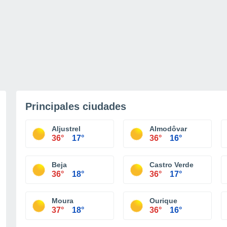
Principales ciudades
Aljustrel
Almodôvar
36°
17°
36°
16°
Beja
Castro Verde
36°
18°
36°
17°
Moura
Ourique
37°
18°
36°
16°