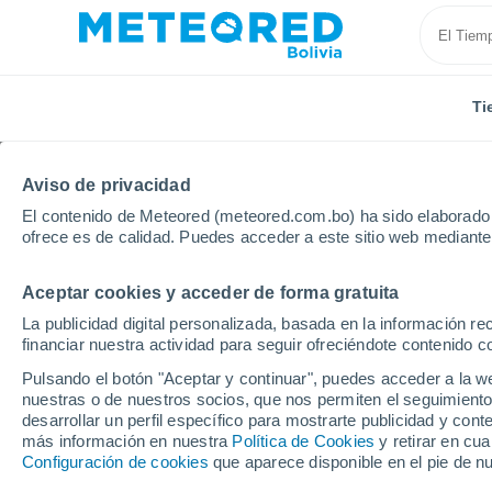
Ti
Aviso de privacidad
El contenido de Meteored (meteored.com.bo) ha sido elaborado p
ofrece es de calidad. Puedes acceder a este sitio web mediante
Aceptar cookies y acceder de forma gratuita
Inicio
Portugal
Distrito de Beja
Ourique
La publicidad digital personalizada, basada en la información r
financiar nuestra actividad para seguir ofreciéndote contenido c
Tiempo en Ourique
Pulsando el botón "Aceptar y continuar", puedes acceder a la w
nuestras o de nuestros socios, que nos permiten el seguimiento
21:03
Jueves
desarrollar un perfil específico para mostrarte publicidad y co
más información en nuestra
Política de Cookies
y retirar en cu
Configuración de cookies
que aparece disponible en el pie de n
Soleado