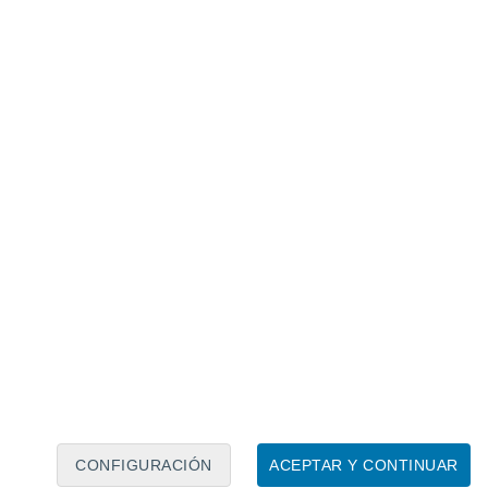
Calendario lunar
Lun
Mar
Mié
Jue
Vie
Sáb
Dom
6
7
8
9
10
11
12
13
14
15
16
17
18
19
CONFIGURACIÓN
ACEPTAR Y CONTINUAR
10