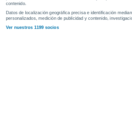
contenido.
18
-
38
km/h
20
-
40
km/h
19
19
-
40
km/h
Datos de localización geográfica precisa e identificación mediant
personalizados, medición de publicidad y contenido, investigació
Tiempo en Ourique hoy
, 6 de agosto
Ver nuestros 1199 socios
Soleado
35°
17:00
Sensación T.
33°
Soleado
33°
18:00
Sensación T.
32°
Soleado
31°
19:00
Sensación T.
30°
Soleado
29°
20:00
Sensación T.
29°
Soleado
26°
21:00
Sensación T.
27°