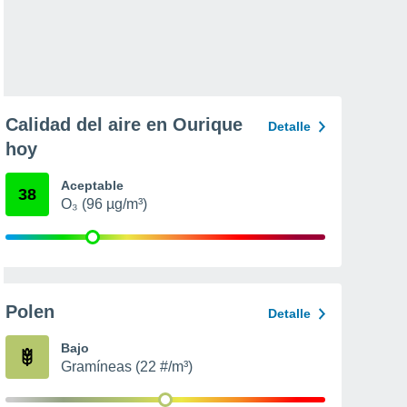
Calidad del aire en Ourique
Detalle
hoy
Aceptable
38
O₃ (96 µg/m³)
Polen
Detalle
Bajo
Gramíneas (22 #/m³)