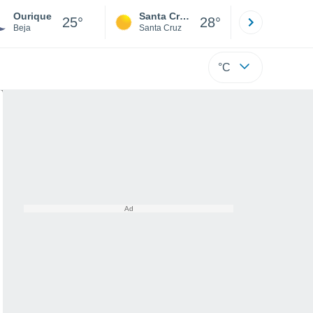
Ourique
Santa Cruz de la Sierra
La Paz
25°
28°
Beja
Santa Cruz
La Paz
°C