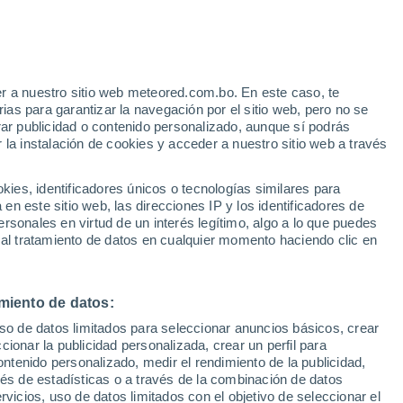
r a nuestro sitio web meteored.com.bo. En este caso, te
/h
as para garantizar la navegación por el sitio web, pero no se
rar publicidad o contenido personalizado, aunque sí podrás
 la instalación de cookies y acceder a nuestro sitio web a través
Modelos
es, identificadores únicos o tecnologías similares para
n este sitio web, las direcciones IP y los identificadores de
rsonales en virtud de un interés legítimo, algo a lo que puedes
 al tratamiento de datos en cualquier momento haciendo clic en
omingo
Lunes
Martes
Miércoles
9 Ago
10 Ago
11 Ago
12 Ago
miento de datos:
uso de datos limitados para seleccionar anuncios básicos, crear
ccionar la publicidad personalizada, crear un perfil para
ontenido personalizado, medir el rendimiento de la publicidad,
32°
/
18°
33°
/
17°
35°
/
16°
36°
/
17°
vés de estadísticas o a través de la combinación de datos
rvicios, uso de datos limitados con el objetivo de seleccionar el