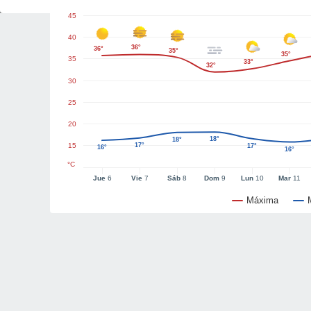
45
40
36°
36°
35°
35°
35
33°
32°
30
25
20
18°
18°
15
17°
17°
16°
16°
°C
Jue
6
Vie
7
Sáb
8
Dom
9
Lun
10
Mar
11
Máxima