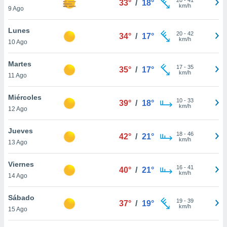
33°
/
18°
ublicidad y
km/h
9 Ago
do en
Lunes
 mismo.
20
-
42
34°
/
17°
km/h
sultar más
10 Ago
 en nuestra
 Cookies
y
Martes
17
-
35
35°
/
17°
ualquier
km/h
11 Ago
ento
Miércoles
 botón
10
-
33
39°
/
18°
km/h
12 Ago
ación de
kies
 disponible
Jueves
18
-
46
42°
/
21°
e nuestra
km/h
13 Ago
.
Viernes
IVAMENTE,
16
-
41
40°
/
21°
km/h
14 Ago
as
Sábado
19
-
39
37°
/
19°
 a cookies
km/h
15 Ago
 no aceptar