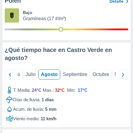
Polen
ados con el
Detalle
 seleccionar
o.
Bajo
Gramíneas (17 #/m³)
calización
precisa e
ión mediante
, publicidad
¿Qué tiempo hace en Castro Verde en
dos,
agosto
?
 publicidad
,
ón de
yo
Junio
Julio
Agosto
Septiembre
Octubre
Noviemb
 desarrollo
s.
T. Media:
24°C
Max.:
32°C
Min:
17°C
tros 1199
ios
Días de lluvia:
1
días
Acum. de lluvia:
5 mm
Viento medio:
11 km/h