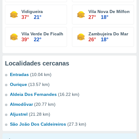
Vidigueira
Vila Nova De Milfontes
37°
21°
27°
18°
Vila Verde De Ficalho
Zambujeira Do Mar
39°
22°
26°
18°
Localidades cercanas
Entradas
(10.04 km)
Ourique
(13.57 km)
Aldeia Dos Fernandes
(16.22 km)
Almodôvar
(20.77 km)
Aljustrel
(21.28 km)
São João Dos Caldeireiros
(27.3 km)