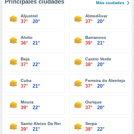
Principales ciudades
Más ciudades
Aljustrel
Almodôvar
37°
20°
37°
20°
Alvito
Barrancos
36°
21°
39°
21°
Beja
Castro Verde
37°
22°
38°
20°
Cuba
Ferreira do Alentejo
37°
21°
37°
20°
Moura
Ourique
39°
22°
37°
20°
Santo Aleixo Da Restauração
Serpa
39°
21°
38°
22°