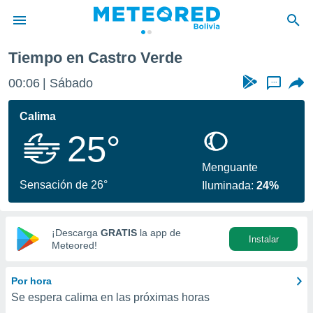
Tiempo en Castro Verde
privacidad
00:06
Sábado
...
o de
com.bo) ha
Calima
ado por
25°
es para
ue la
 que se
Menguante
e calidad.
Sensación de 26°
Iluminada:
24%
eder a este
ediante las
opciones:
¡Descarga
GRATIS
la app de
Instalar
ookies y
Meteored!
e forma
Por hora
d digital
Se espera calima en las próximas horas
ada, basada